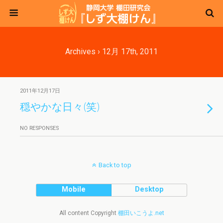
Archives › 12月 17th, 2011
2011年12月17日
穏やかな日々(笑)
NO RESPONSES
Back to top
Mobile
Desktop
All content Copyright
棚田いこうよ.net