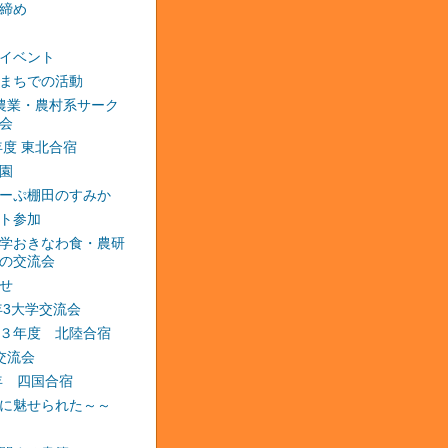
締め
イベント
まちでの活動
農業・農村系サーク
会
2年度 東北合宿
園
ーぷ棚田のすみか
ト参加
学おきなわ食・農研
の交流会
せ
3年3大学交流会
３年度 北陸合宿
交流会
4年 四国合宿
に魅せられた～～