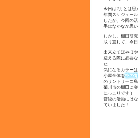
今日は2月とは思
年間スケジュール
したが、今回の活
手はなかなか思い
しかし、棚田研究
取り直して、今日
出来立てほやほや
迎える際に必要な
た！
気になるカラーは
小屋全体を
空の青
のサントリーニ島
菊川市の棚田に突
にっこりです:)
普段の活動にはな
ていました！