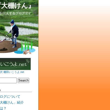
ず大棚けん』
お伝えするブログです。
 棚田いこうよ.net
s
ログについて
大棚けん」紹介
は？