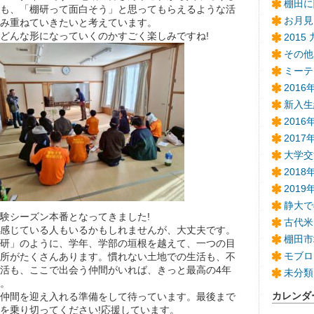
棚田に
も、「棚研って面白そう」と思ってもらえるような活
お月見
み重ねていきたいと考えています。
どんな形になっていくのかすごく楽しみですね!
2015
その他
ミーテ
201
新入生
201
2017
大学交
2018
201
静大で
験シーズン本番となってきました!
古代米
感じている人もいるかもしれませんが、大丈夫です。
棚田市
研」のように、学年、学部の垣根を越えて、一つの目
モブロ
所がたくさんあります。慣れない土地での生活も、不
活も、ここで出会う仲間がいれば、きっと最高の4年
未分類
。
カレンダ
仲間を迎え入れる準備をして待っています。最後まで
を乗り切ってください!応援しています。