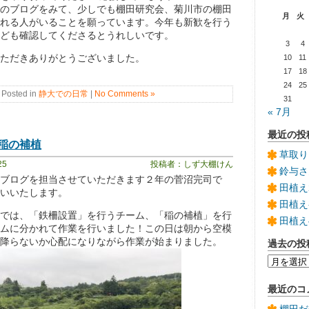
のブログをみて、少しでも棚田研究会、菊川市の棚田
月
火
れる人がいることを願っています。今年も新歓を行う
なども確認してくださるとうれしいです。
3
4
ただきありがとうございました。
10
11
17
18
24
25
Posted in
静大での日常
|
No Comments »
31
« 7月
最近の投
稲の補植
草取り
25
投稿者：しず大棚けん
鈴与さ
ブログを担当させていただきます２年の菅沼完司で
田植え
いいたします。
田植え
では、「鉄柵設置」を行うチーム、「稲の補植」を行
田植え
ムに分かれて作業を行いました！この日は朝から空模
降らないか心配になりながら作業が始まりました。
過去の投
過
去
の
最近のコ
投
稿