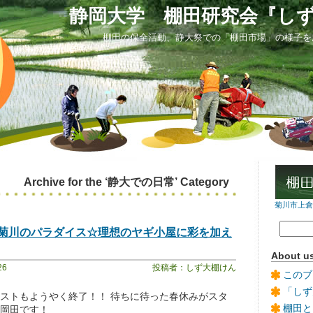
静岡大学 棚田研究会『し
棚田の保全活動、静大祭での「棚田市場」の様子を
Archive for the ‘静大での日常’ Category
菊川市上倉沢
菊川のパラダイス☆理想のヤギ小屋に彩を加え
About u
26
投稿者：しず大棚けん
このブ
「しず
ストもようやく終了！！ 待ちに待った春休みがスタ
棚田と
岡田です！