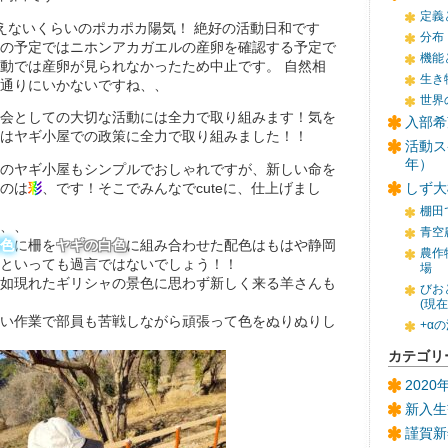
定義
えないくらいのポカポカ陽気！ 絶好の活動日和です
分布
の予定ではニホンアカガエルの産卵を確認する予定で
機能
動では産卵が見られなかったため中止です。 自然相
生き
通りにいかないですね、、
世界
会としての大切な活動には全力で取り組みます！気を
入部希
はヤギ小屋での政策に全力で取り組みました！！
活動ス
年）
のヤギ小屋もシンプルでおしゃれですが、新しい命を
のは
彩
、です！そこでみんなでcuteに、仕上げまし
しず大
棚田
、、
青空
色
に柵を
ヤギの白色
に組み合わせた配色はもはや静岡
農作
といっても過言ではないでしょう！！
場
如現れたギリシャの景色に思わず新しく来る羊さんも
びお
(現
い作業で部員も苦戦しながら頑張って色をぬりぬりし
+α
カテゴリ
202
新入生
謹賀新