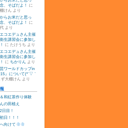
からお米だと思っ
念、そばだよ！
に
棚けん
より
からお米だと思っ
念、そばだよ！
に
代
より
エコエデュさん主催
衛生講習会に参加し
！
に
たけうち
より
エコエデュさん主催
衛生講習会に参加し
！
に
ちかりん
より
芸ワールドカップin
015』について(*´▽｀
しず大棚けん
より
報
＆和紅茶作り体験
んの田植え
2日目！
初日！！！
へ向けて