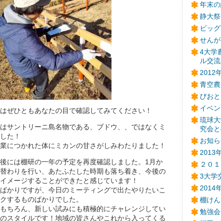
年末の
静大祭
ビッグ
せんが
4大学
ル交流
201
青空農
びおと
イベン
はぜひともあなたの目で確認してみてください！
琉球大
はサントリーニ島名物である、ブドウ、、ではなくミ
究会と
した！
お知ら
業につかれた体にミカンの甘さがしみわたりました！
201
後には棚研の一年の予定を再度確認しました。1月か
２０１
替わりを行い、あたふたした時期も落ち着き、今後の
3大学
イメージすることができたと感じています！
201
ばかりですが、今日のミーティングで出たやりたいこ
クするものばかりでした。
棚けん
もちろん、新しい試みにも積極的にチャレンジしてい
勉強会
のスタイルです！地域の皆さんやこれから入ってくる