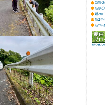
新歓②
新歓①
新2年
新2年
新2年
NPOせん