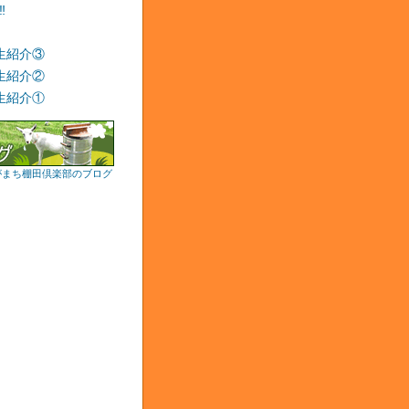
‼
生紹介③
生紹介②
生紹介①
がまち棚田倶楽部のブログ