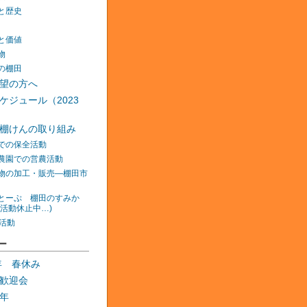
と歴史
と価値
物
の棚田
望の方へ
ケジュール（2023
棚けんの取り組み
での保全活動
農園での営農活動
物の加工・販売―棚田市
とーぷ 棚田のすみか
在活動休止中…)
の活動
ー
0年 春休み
歓迎会
年