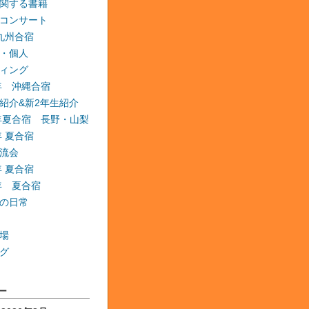
関する書籍
コンサート
 九州合宿
・個人
ィング
6年 沖縄合宿
紹介&新2年生紹介
6年夏合宿 長野・山梨
年 夏合宿
流会
年 夏合宿
9年 夏合宿
の日常
場
グ
ー