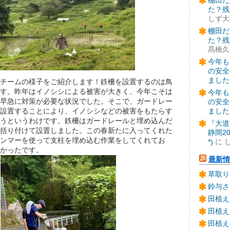
棚田だ
た？残
しず大
棚田だ
た？残
髙橋久
今年も
の安全
ました
チームの様子をご紹介します！鉄柵を設置するのは鳥
す。昨年はイノシシによる被害が大きく、今年こそは
今年も
早急に対策が必要な状況でした。そこで、ガードレー
の安全
ました
設置することにより、イノシシなどの被害をもたらす
うというわけです。鉄柵はガードレールと埋め込んだ
『大道
括り付けて設置しました。この春新たに入ってくれた
静岡2
ンマーを使って支柱を埋め込む作業をしてくれてお
*)
に
かったです。
最新情
草取り
鈴与さ
田植え
田植え
田植え