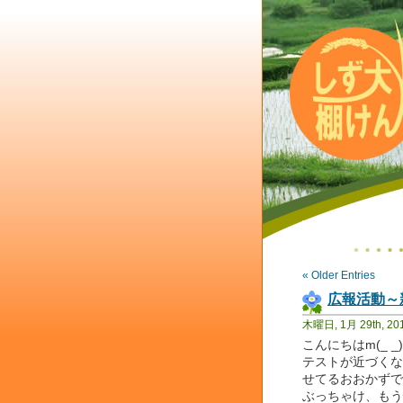
« Older Entries
広報活動～
木曜日, 1月 29th, 20
こんにちはm(_ _
テストが近づくな
せてるおおかずです(
ぶっちゃけ、もう