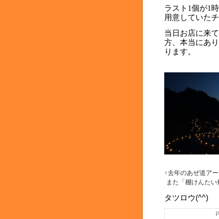
ラスト1個が1
用意していたチ
当日お店に来て
方、本当に
あり
ります。
↑去年のあぜ道ア
また「棚けんたい
タツロウ(^^)
P