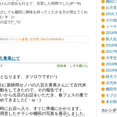
棚田に
んの宣伝も行えて、充実した時間でした(#^.^#)
お月見
少しでも棚田に興味を持ってくださる方が増えてくれ
2015
∩´∀｀)∩
その他
で(^_^)/
ミーテ
201
新入生
ted in
イベント参加
,
古代米
|
No Comments »
201
2017
久青果にて
大学交
2018
14
投稿者：しず大棚けん
201
となります、タツロウです
(^^)
静大で
古代米
日
)
に新静岡セノバの八百久青果さんにて古代米
棚田市
動をしてきたので、その報告です。
いから出店のお話をいただき、春フェスの裏で
モブロ
めてきました(`
・ω・)
未分類
時にお店へ入り、すぐに準備にかかります。
カレンダ
用意したチラシや棚田の写真を展示しました。