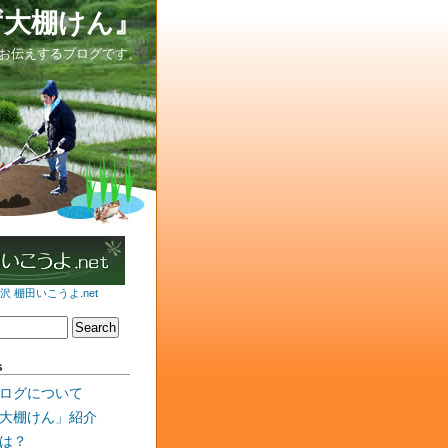
ず大棚けん』
お伝えするブログです。
 棚田いこうよ.net
s
ログについて
大棚けん」紹介
は？