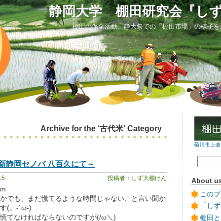
静岡大学 棚田研究会『し
棚田の保全活動、静大祭での「棚田市場」の様子を
Archive for the ‘古代米’ Category
菊川市上倉沢
新静岡セノバ 八百久にて～
15
投稿者：しず大棚けん
About u
)m
このブ
かでも、まだ慌てるような時間じゃない、と言い聞か
「しず
。-`ω-)
慌てなければならないのですが(/ω＼)
棚田と