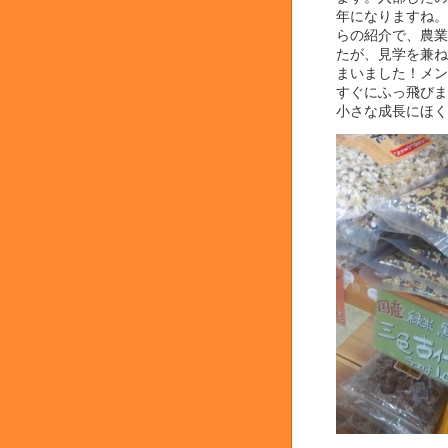
年になりますね。
らの紹介で、農業
たが、見学を兼ね
まいました！メン
すぐにふっ飛びま
小さな成長にほく