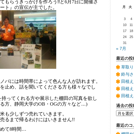
てもらうきっかけを作ろう!!と
6
月
7
日に開催さ
ート』の宣伝が主でした。
月
火
3
4
10
11
17
18
24
25
31
« 7月
最近の投
草取り
鈴与さ
ノバには時間帯によって色んな人が訪れます。
田植え
を止め、話を聞いてくださる方も様々なでし
田植え
田植え
を持ってくれる方や展示した棚田の写真を欲し
る方、静岡大学の
OB
・
OG
の方々など…
)
過去の投
過
米も少しずつ売れていきます。
去
売るまで帰るわけにはいきません
!!
の
最近のコ
投
めて8時間…
稿