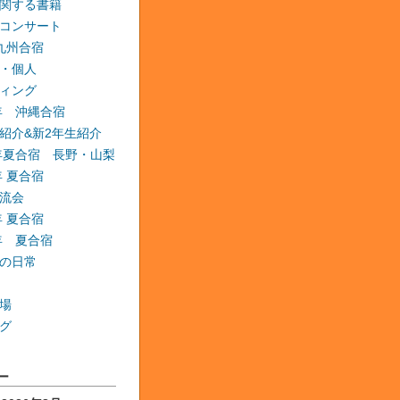
関する書籍
コンサート
 九州合宿
・個人
ィング
6年 沖縄合宿
紹介&新2年生紹介
6年夏合宿 長野・山梨
年 夏合宿
流会
年 夏合宿
9年 夏合宿
の日常
場
グ
ー