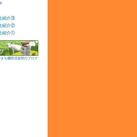
‼
生紹介③
生紹介②
生紹介①
がまち棚田倶楽部のブログ