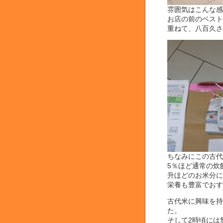
雰囲気はこんな感じ
お店の前のベストポ
重ねて、八百久さ
ちなみにこの古代
5％ほど通常の炊
升ほどのお米分にな
栄養も豊富でおすす
古代米に興味を持
た。
そして2時頃には無