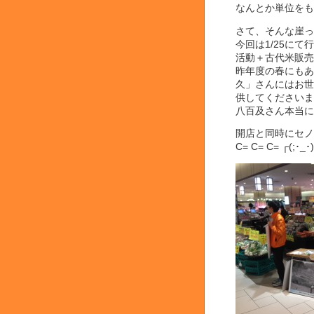
なんとか単位をもぎ
さて、そんな崖っぷ
今回は1/25に
活動＋古代米販売
昨年度の春にもあ
久」さんにはお世
供してくださいました
八百及さん本当にあ
開店と同時にセノ
C= C= C= ┌(;･_･