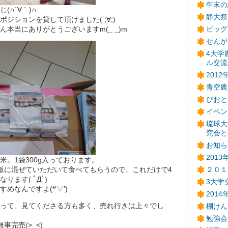
年末の
(∩´∀｀)∩
静大祭
ジションを貸して頂けました( ;∀;)
ん本当にありがとうございますm(_ _)m
ビッグ
せんが
4大学
ル交流
201
青空農
びおと
イベン
琉球大
究会と
お知ら
201
米。1袋300g入っております。
２０１
飯に混ぜていただいて食べてもらうので、これだけで4
ります( ﾟДﾟ)
3大学
めなんですよ(*’▽’)
201
って、見てくださる方も多く、売れ行きは上々でし
棚けん
勉強会
事完売(>_<)