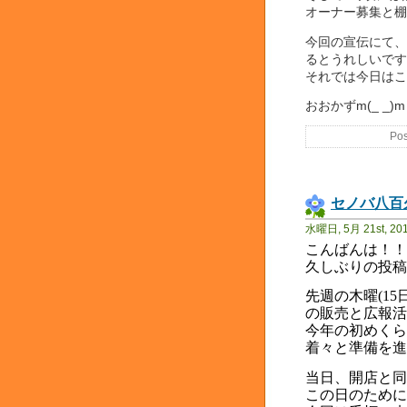
オーナー募集と棚け
今回の宣伝にて、
るとうれしいです(
それでは今日はこの辺
おおかずm(_ _)m
Pos
セノバ八百
水曜日, 5月 21st, 20
こんばんは！！
久しぶりの投稿
先週の木曜
(15
の販売と広報活
今年の初めくら
着々と準備を進
当日、開店と同
この日のために