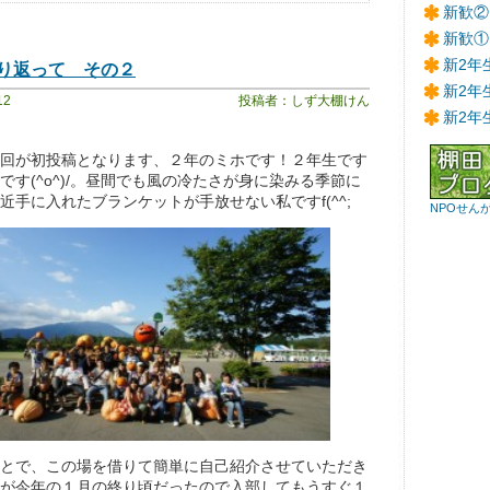
新歓②
新歓①
新2年
り返って その２
新2年
12
投稿者：しず大棚けん
新2年
回が初投稿となります、２年のミホです！２年生です
です(^o^)/。昼間でも風の冷たさが身に染みる季節に
近手に入れたブランケットが手放せない私ですf(^^;
NPOせん
とで、この場を借りて簡単に自己紹介させていただき
が今年の１月の終り頃だったので入部してもうすぐ１