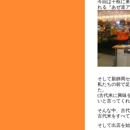
今回は千框に来
れる『あぜ道ア
そして新静岡セ
私たちの前で足
た。
(
古代米に興味
いと言ってくれ
そんな中、古代
古代米をすべて
そして出店を始