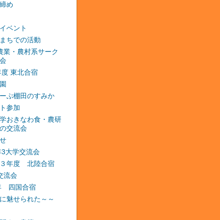
締め
イベント
まちでの活動
農業・農村系サーク
会
2年度 東北合宿
園
ーぷ棚田のすみか
ト参加
学おきなわ食・農研
の交流会
せ
3年3大学交流会
３年度 北陸合宿
交流会
4年 四国合宿
に魅せられた～～