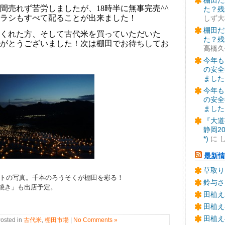
棚田だ
時間売れず苦労しましたが、18
時半に無事完売
^^
た？残
ラシもすべて配ることが出来ました！
しず大
棚田だ
くれた方、そして古代米を買っていただいた
た？残
がとうございました！
次は棚田でお待ちしてお
髙橋久
今年も
の安全
ました
今年も
の安全
ました
『大道
静岡2
*)
に
最新情
草取り
ートの写真。千本のろうそくが棚田を彩る！
鈴与さ
焼き」も出店予定。
田植え
田植え
田植え
osted in
古代米
,
棚田市場
|
No Comments »