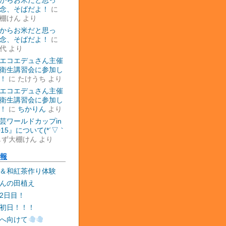
からお米だと思っ
念、そばだよ！
に
棚けん
より
からお米だと思っ
念、そばだよ！
に
代
より
エコエデュさん主催
衛生講習会に参加し
！
に
たけうち
より
エコエデュさん主催
衛生講習会に参加し
！
に
ちかりん
より
芸ワールドカップin
015』について(*´▽｀
しず大棚けん
より
報
＆和紅茶作り体験
んの田植え
2日目！
初日！！！
へ向けて