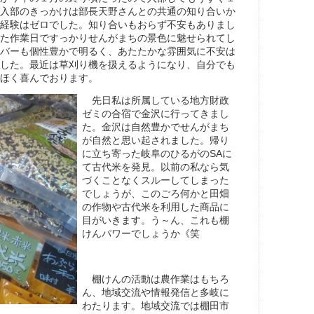
入部のきっかけは部長天野さんとの共通の知り合いか
経験はゼロでした。知り合いもおらず不安もありまし
た作業日ですっかりせんがまちの景色に魅せられてし
バーも個性豊かで明るく、あたたかな雰囲気に不安は
した。最近は草刈り機を扱えるようになり、自分でも
ほく喜んでおります。
先日私は所属している地方財政
ゼミの合宿で金沢に行ってきまし
た。金沢は自然豊かでせんがまち
が自然と思い起されました。帰り
に立ち寄った岐阜のひるがのSAに
て古代米を発見。以前の私なら気
づくことなくスルーしてしまった
でしょうが、このごろ何かと田畑
の作物や古代米を利用した商品に
目がいきます。う～ん、これも棚
けんパワーでしょうか《笑
棚けんの活動は農作業はもちろ
ん、地域交流や情報発信と多岐に
わたります。地域交流では棚田市