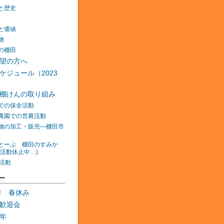
と歴史
と価値
物
の棚田
望の方へ
ケジュール（2023
棚けんの取り組み
での保全活動
農園での営農活動
物の加工・販売―棚田市
とーぷ 棚田のすみか
在活動休止中…)
の活動
ー
0年 春休み
歓迎会
年