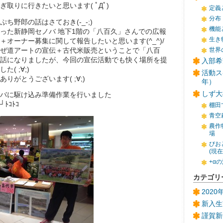
取りに行きたいと思います( ﾟДﾟ)
定義
分布
ち野郎の話はさておき(-_-;)
機能
て行った新静岡セノバ 地下1階の「八百久」さんでの広報
生き
＋オーナー募集に関して報告したいと思います(^_^)/
ぜ道アートの宣伝＋古代米販売ということで「八百
世界
話になりましたが、今回の宣伝活動でも快く場所を提
入部希
( ;∀;)
活動ス
りがとうございます( ;∀;)
年）
しず大
バに駆け込み準備作業を行いました
)┘ﾄｺﾄｺ
棚田
青空
農作
場
びお
(現
+α
カテゴリ
202
新入生
謹賀新