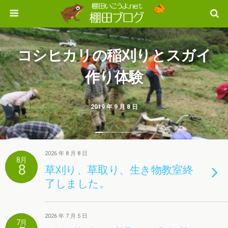
コシヒカリの稲刈りとスガイ
作り体験
2019 年 9 月 8 日
2026 年 8 月 8 日
8月
8
草刈り、草取り、生き物教室終
了しました。
2026 年 7 月 5 日
7月