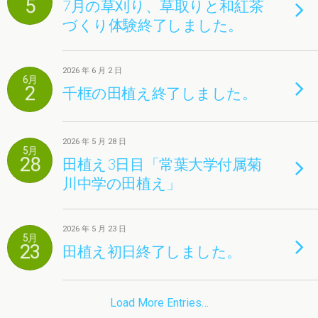
5
7月の草刈り、草取りと和紅茶
づくり体験終了しました。
2026 年 6 月 2 日
6月
2
千框の田植え終了しました。
2026 年 5 月 28 日
5月
28
田植え3日目「常葉大学付属菊
川中学の田植え」
2026 年 5 月 23 日
5月
23
田植え初日終了しました。
Load More Entries…