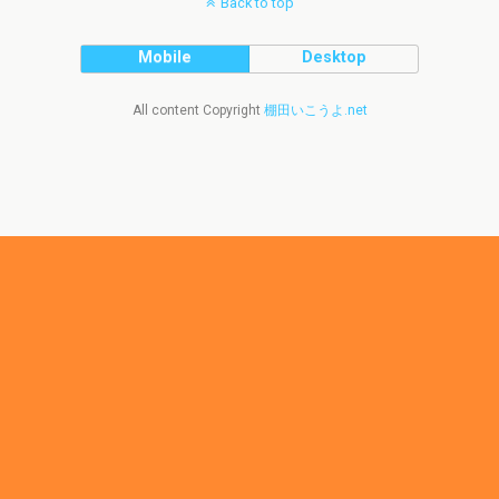
Back to top
Mobile
Desktop
All content Copyright
棚田いこうよ.net