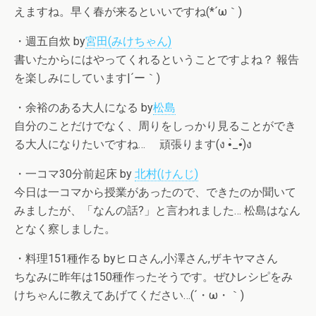
えますね。早く春が来るといいですね(*´ω｀)
・週五自炊 by
宮田(みけちゃん)
書いたからにはやってくれるということですよね？ 報告
を楽しみにしています|´ー｀)
・余裕のある大人になる by
松島
自分のことだけでなく、周りをしっかり見ることができ
る大人になりたいですね… 頑張ります(ง •̀_•́)ง
・一コマ30分前起床 by
北村(けんじ)
今日は一コマから授業があったので、できたのか聞いて
みましたが、「なんの話?」と言われました… 松島はなん
となく察しました。
・料理151種作る byヒロさん,小澤さん,ザキヤマさん
ちなみに昨年は150種作ったそうです。ぜひレシピをみ
けちゃんに教えてあげてください…(´・ω・｀)