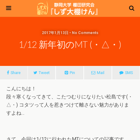
2017年1月13日 • No Comments
1/12 新年初のMT (・△・)
Share
Tweet
Pin
Mail
SMS
こんにちは！
段々寒くなってきて、こたつむりになりたい松島です(・
△・) コタツって人を惹きつけて離さない魅力がありま
すよね…
さて、今回は1/12に行われたMTについての記事です。