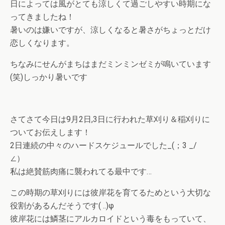
日によっては風がとても涼しくて過ごしやすい時期にな
ってきましたね！
暑いのは嫌いですが、涼しくなると暑さがちょっとだけ
恋しくなります。
ちなみにせんがまちはまだミンミンゼミが鳴いています
(笑)しっかり暑いです
さてさて今日は9月2日,3日に行われた草刈り＆稲刈りに
ついてお伝えします！
2日連続の中々のハードスケジュールでした_(；3 _/
∠）ゞ
私は絶賛筋肉痛に襲われてる最中です…
この時期の草刈りには彼岸花を育てるためという大切な
役割があるんだそうです( ..)φ
彼岸花には鱗茎にアルカロイドという毒をもっていて、