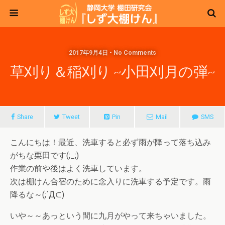
2017年9月4日 • No Comments
草刈り＆稲刈り ~小田刈月の弾~
Share
Tweet
Pin
Mail
SMS
こんにちは！最近、洗車すると必ず雨が降って落ち込み
がちな栗田です(;_;)
作業の前や後はよく洗車しています。
次は棚けん合宿のために念入りに洗車する予定です。雨
降るな～(;´Д⊂)
いや～～あっという間に九月がやって来ちゃいました。