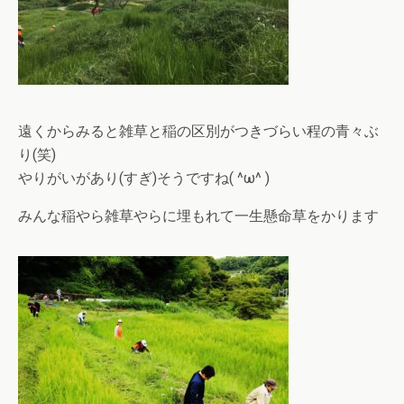
遠くからみると雑草と稲の区別がつきづらい程の青々ぶ
り(笑)
やりがいがあり(すぎ)そうですね( ^ω^ )
みんな稲やら雑草やらに埋もれて一生懸命草をかります