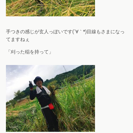
手つきの感じが玄人っぽいです(´∀｀*)目線もさまになっ
てますねぇ
「刈った稲を持って」