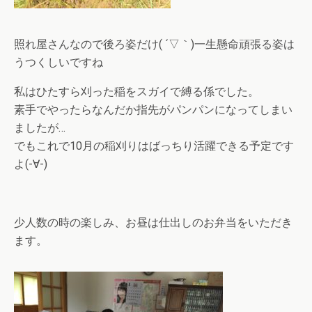
照れ屋さんなので後ろ姿だけ( ´▽｀)一生懸命頑張る姿は
うつくしいですね
私はひたすら刈った稲をスガイで縛る係でした。
素手でやったらなんだか指先がパンパンになってしまい
ましたが…
でもこれで10月の稲刈りはばっちり活躍できる予定です
よ(-∀-)
少人数の時の楽しみ、お昼は仕出しのお弁当をいただき
ます。