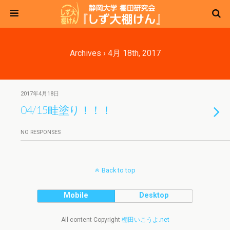
Archives › 4月 18th, 2017
2017年4月18日
04/15畦塗り！！！
NO RESPONSES
Back to top
Mobile
Desktop
All content Copyright
棚田いこうよ.net