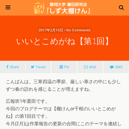
2017年2月15日 • No Comments
いいとこめがね【第1回】
Share
Tweet
Pin
Mail
SMS
こんばんは。三寒四温の季節、厳しい寒さの中にも少し
ずつ春の訪れを感じることが増えますね。
広報班1年栗田です。
今回のブログテーマは【棚けんor千框のいいとこめが
ね】の第1回目です。
今月(2月)は作業報告の更新の合間にこのテーマを連続し