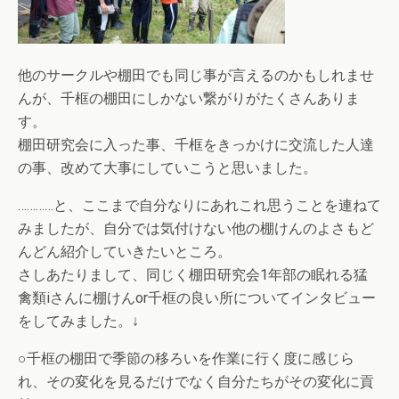
他のサークルや棚田でも同じ事が言えるのかもしれませ
んが、千框の棚田にしかない繋がりがたくさんありま
す。
棚田研究会に入った事、千框をきっかけに交流した人達
の事、改めて大事にしていこうと思いました。
…………と、ここまで自分なりにあれこれ思うことを連ねて
みましたが、自分では気付けない他の棚けんのよさもど
んどん紹介していきたいところ。
さしあたりまして、同じく棚田研究会1年部の眠れる猛
禽類iさんに棚けんor千框の良い所についてインタビュー
をしてみました。↓
○千框の棚田で季節の移ろいを作業に行く度に感じら
れ、その変化を見るだけでなく自分たちがその変化に貢