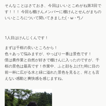
そんなことはさておき、今回はいいとこめがね第3回で
す！！！ 今回も棚けんメンバーに棚けんとせんがまちの
いいところについて聞いてきました(・ω・*)ノ
1人目はけんじくんです！
まずは千框の良いところから！
色々あって悩みますが、やっぱり一番は景色です！
僕は農作業と自然が好きで棚けんに入ったのですが、千
框の景色は最高です！作業中、ふと顔を上げた時に目の
前一杯に広がる水と緑に溢れた景色を見ると、何とも言
えない感動と爽快感を感じますね。