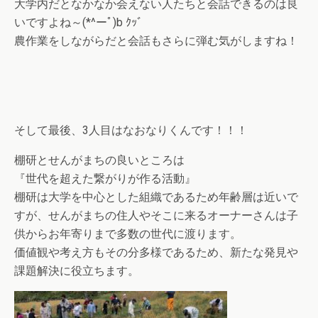
大学内だとなかなか会えない人たちと会話できるのは良
いですよね～(*^ーﾟ)b ｸｯﾞ
農作業をしながらだと会話もさらに弾む気がしますね！
そして最後、3人目はなおなりくんです！！！
棚研とせんがまちの良いところは
『世代を超えた繋がりが作る活動』
棚研は大学を中心とした組織であるため年齢層は近いで
すが、せんがまちの住人やそこに来るオーナーさんは子
供からお年寄りまで多数の世代に渡ります。
価値観や考え方もその分多様であるため、新たな発見や
課題解決に役立ちます。