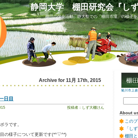
静岡大学 棚田研究会『し
棚田の保全活動、静大祭での「棚田市場」の様子を
Archive for 11月 17th, 2015
菊川市上倉沢
一日目
015
投稿者：しず大棚けん
About u
このブ
ボラです。
「しず
の様子について更新です(*^▽^*)
棚田と