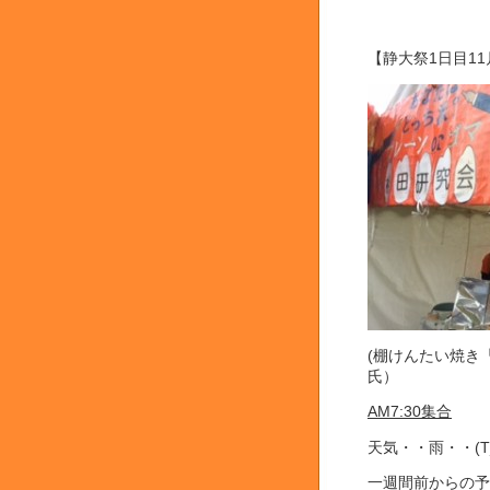
【静大祭1日目11
(棚けんたい焼き
氏）
AM7:30集合
天気・・雨・・(T_
一週間前からの予