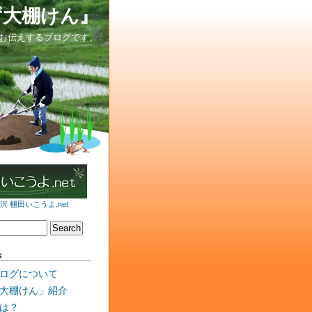
ず大棚けん』
お伝えするブログです。
 棚田いこうよ.net
s
ログについて
大棚けん」紹介
は？