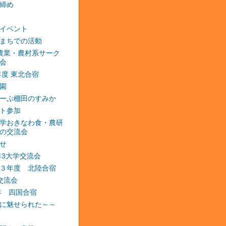
締め
イベント
まちでの活動
農業・農村系サーク
会
2年度 東北合宿
園
ーぷ棚田のすみか
ト参加
学おきなわ食・農研
の交流会
せ
3年3大学交流会
３年度 北陸合宿
交流会
4年 四国合宿
に魅せられた～～