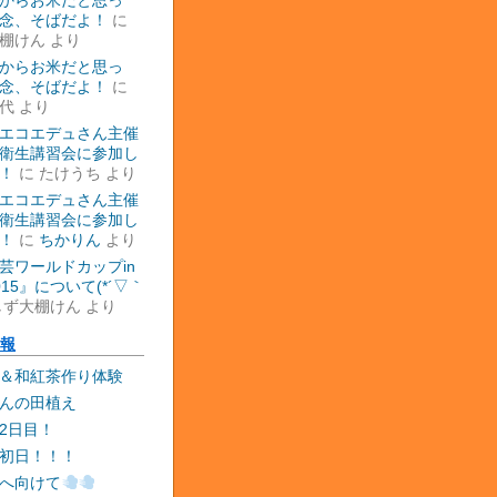
からお米だと思っ
念、そばだよ！
に
棚けん
より
からお米だと思っ
念、そばだよ！
に
代
より
エコエデュさん主催
衛生講習会に参加し
！
に
たけうち
より
エコエデュさん主催
衛生講習会に参加し
！
に
ちかりん
より
芸ワールドカップin
015』について(*´▽｀
しず大棚けん
より
報
＆和紅茶作り体験
んの田植え
2日目！
初日！！！
へ向けて