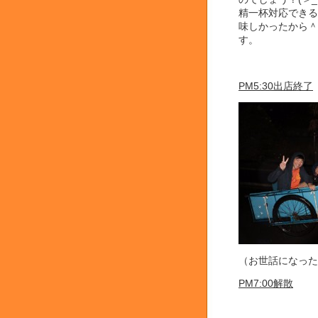
精一杯対応できる
味しかったから＾
す。
PM5:30出店終了
（お世話になった
PM7:00解散