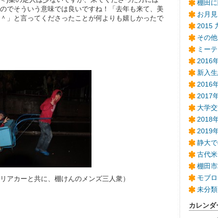
棚田に
のでそういう意味では良いですね！「去年も来て、美
お月見
＾」と言ってくださったことが何よりも嬉しかったで
2015
その他
ミーテ
201
新入生
201
2017
大学交
2018
201
静大で
古代米
棚田市
モブロ
リアカーと共に、棚けんのメンズ三人衆）
未分類
カレンダ