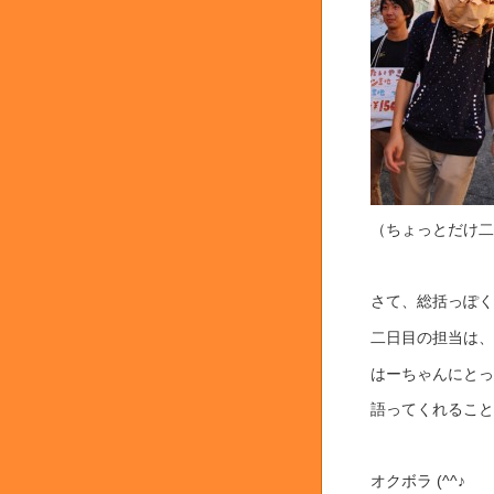
（ちょっとだけ二日
さて、総括っぽく
二日目の担当は、は
はーちゃんにとっ
語ってくれること
オクボラ (^^♪