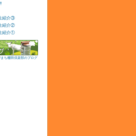
‼
生紹介③
生紹介②
生紹介①
がまち棚田倶楽部のブログ