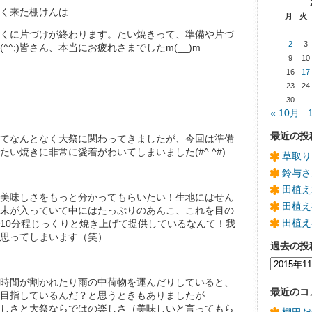
く来た棚けんは
月
火
くに片づけが終わります。たい焼きって、準備や片づ
2
3
^^;)皆さん、本当にお疲れさまでしたm(__)m
9
10
16
17
23
24
30
« 10月
最近の投
てなんとなく大祭に関わってきましたが、今回は準備
たい焼きに非常に愛着がわいてしまいました(#^.^#)
草取り
鈴与さ
田植え
美味しさをもっと分かってもらいたい！生地にはせん
田植え
末が入っていて中にはたっぷりのあんこ、これを目の
田植え
10分程じっくりと焼き上げて提供しているなんて！我
思ってしまいます（笑）
過去の投
過
去
時間が割かれたり雨の中荷物を運んだりしていると、
の
最近のコ
目指しているんだ？と思うときもありましたが
投
しさと大祭ならではの楽しさ（美味しいと言ってもら
稿