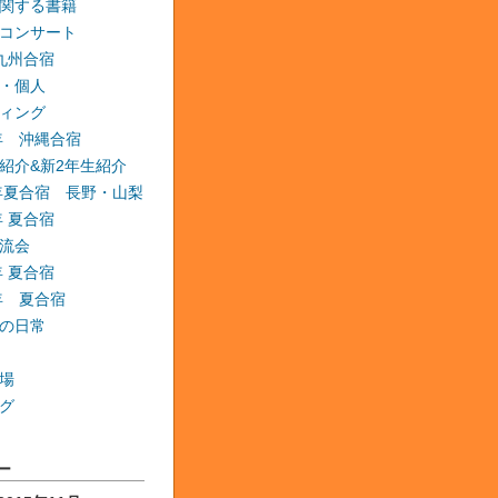
関する書籍
コンサート
 九州合宿
・個人
ィング
6年 沖縄合宿
紹介&新2年生紹介
6年夏合宿 長野・山梨
年 夏合宿
流会
年 夏合宿
9年 夏合宿
の日常
場
グ
ー