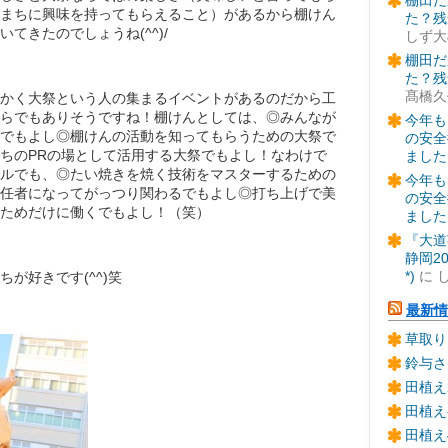
棚田だ
まちに興味を持ってもらえること）があるから棚けん
た？残
てきたのでしょうね(^^)/
しず大
棚田だ
た？残
髙橋久
かく大祭という人の集まるイベントがあるのだから工
らでもありそうですね！棚けんとしては、◎みんなが
今年も
でもよし◎棚けんの活動を知ってもらうための大祭で
の安全
ちのPRの場として活用する大祭でもよし！なわけで
ました
ルでも、◎たい焼きを焼く技術をマスターするための
今年も
任者になってがっつり関わるでもよし◎打ち上げで美
の安全
ためだけに働くでもよし！（笑）
ました
『大道
静岡2
*)
に
が好きです(^^)笑
最新情
草取り
鈴与さ
田植え
田植え
田植え