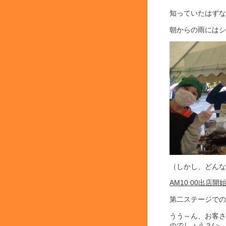
知っていたはずな
朝からの雨にはシ
（しかし、どんなに
AM10:00出店開
第二ステージでの
うう～ん、お客さ
のでしょう？(＞