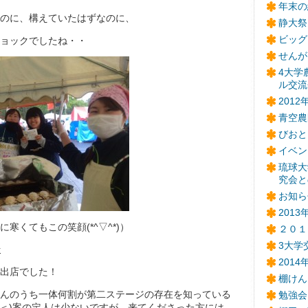
年末の
のに、構えていたはずなのに、
静大祭
ビッグ
ョックでしたね・・
せんが
4大学
ル交流
201
青空農
びおと
イベン
琉球大
究会と
お知ら
201
寒くてもこの笑顔(*^▽^*)）
２０１
3大学
始
201
出店でした！
棚けん
んのうち一体何割が第二ステージの存在を知っている
勉強会
_＜)案の定人は少ないですが、来てくださった方には