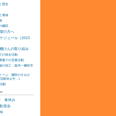
と歴史
と価値
物
の棚田
望の方へ
ケジュール（2023
棚けんの取り組み
での保全活動
農園での営農活動
物の加工・販売―棚田市
とーぷ 棚田のすみか
在活動休止中…)
の活動
ー
0年 春休み
歓迎会
年