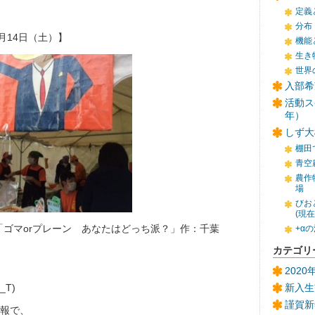
定義
分布
月14日（土）】
機能
生き
世界
入部希
活動ス
年）
しず大
棚田
青空
農作
場
びお
(現
「ゴマorプレーン あなたはどっち派？」作：千葉
+α
カテゴリ
202
T)
新入生
謹賀新
報で、