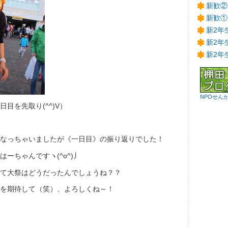
新歓②
新歓①
新2年
新2年
新2年
NPOせん
目を先取り(^^)V）
なっちゃいましたが《一日目》の振り返りでした！
ーちゃんですヽ(^o^)丿
て大祭はどうだったんでしょうね？？
を期待して（笑）、よろしくね～！