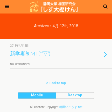
Archives › 4月 12th, 2015
2015年4月12日
新学期初MT(*’▽’)
NO RESPONSES
Back to top
Mobile
Desktop
All content Copyright
棚田いこうよ.net