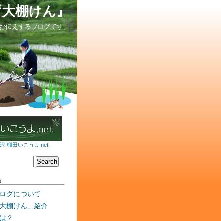
ず大棚けん』
お伝えするブログです。
 棚田いこうよ.net
s
ログについて
大棚けん」紹介
は？