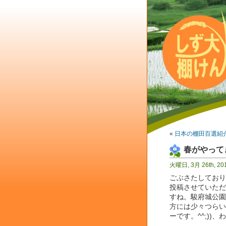
«
日本の棚田百選紹介
春がやってき
火曜日, 3月 26th, 20
ごぶさたしており
投稿させていただ
すね。駿府城公園
方には少々つらい
ーです。^^;))