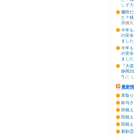
しず大
棚田だ
た？残
髙橋久
今年も
の安全
ました
今年も
の安全
ました
『大道
静岡2
*)
に
最新情
草取り
鈴与さ
田植え
田植え
田植え
新歓②