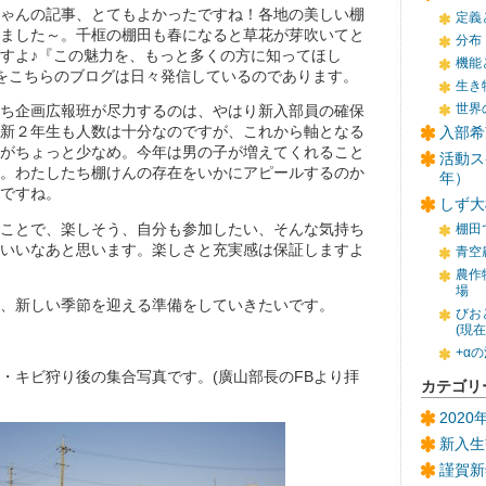
ゃんの記事、とてもよかったですね！各地の美しい棚
定義
ました～。千框の棚田も春になると草花が芽吹いてと
分布
すよ♪『この魅力を、もっと多くの方に知ってほし
機能
いをこちらのブログは日々発信しているのであります。
生き
世界
ち企画広報班が尽力するのは、やはり新入部員の確保
新２年生も人数は十分なのですが、これから軸となる
入部希
がちょっと少なめ。今年は男の子が増えてくれること
活動ス
。わたしたち棚けんの存在をいかにアピールするのか
年）
ですね。
しず大
ことで、楽しそう、自分も参加したい、そんな気持ち
棚田
いいなあと思います。楽しさと充実感は保証しますよ
青空
農作
場
、新しい季節を迎える準備をしていきたいです。
びお
(現
+α
・キビ狩り後の集合写真です。(廣山部長のFBより拝
カテゴリ
202
新入生
謹賀新