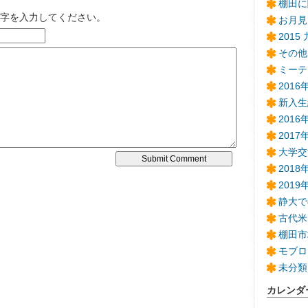
棚田に
字を入力してください。
お月見
2015
その他
ミーテ
201
新入生
201
2017
大学交
2018
201
静大で
古代米
棚田市
モブロ
未分類
カレンダ