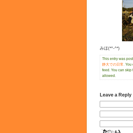
みほ(*^-^*)
This entry was pos
静大での日常
. You
feed. You can skip 
allowed.
Leave a Reply