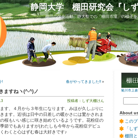
静岡大学 棚田研究会『し
棚田の保全活動、静大祭での「棚田市場」の様子を
!
春がやってきました!!
»
ますねヽ(^‐^)ノ
菊川市上倉沢
13
投稿者：しず大棚けん
ます、４月から３年生になります、みほが久しぶりに
About u
きます。近頃は日中の日差しの暖かさには驚かされま
の桜もいい感じに咲き始めているようです。花粉症の
このブ
季節でもありますが(わたしも今年から花粉症デビュ
「しず
、わくわくと心はずむ春は大好きです♪
棚田と