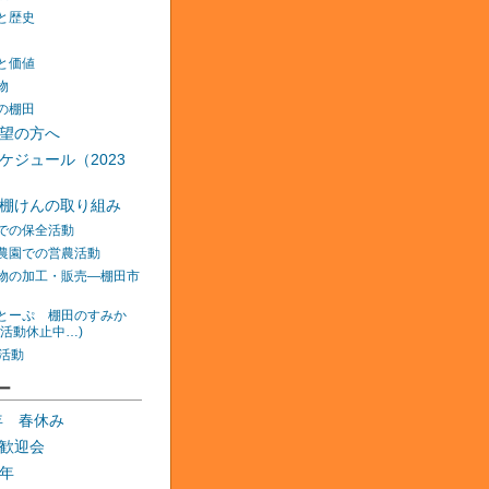
と歴史
と価値
物
の棚田
望の方へ
ケジュール（2023
棚けんの取り組み
での保全活動
農園での営農活動
物の加工・販売―棚田市
とーぷ 棚田のすみか
在活動休止中…)
の活動
ー
0年 春休み
歓迎会
年