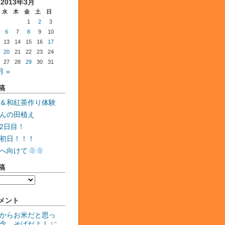
2013年3月
水
木
金
土
日
1
2
3
6
7
8
9
10
13
14
15
16
17
20
21
22
23
24
27
28
29
30
31
月 »
稿
＆和紅茶作り体験
んの田植え
2日目！
初日！！！
へ向けて
稿
メント
からお米だと思っ
念、そばだよ！
に