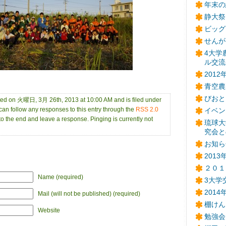
年末の
静大祭
ビッグ
せんが
4大学
ル交流
201
青空農
びおと
ted on 火曜日, 3月 26th, 2013 at 10:00 AM and is filed under
 can follow any responses to this entry through the
RSS 2.0
イベン
to the end and leave a response. Pinging is currently not
琉球大
究会と
お知ら
201
２０１
Name (required)
3大学
201
Mail (will not be published) (required)
棚けん
Website
勉強会