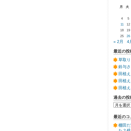
月
火
4
5
11
12
18
19
25
26
« 2月
4
最近の投
草取り
鈴与さ
田植え
田植え
田植え
過去の投
過
去
の
最近のコ
投
稿
棚田だ
た？残