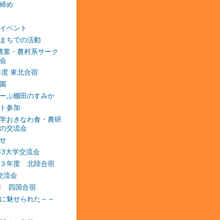
締め
イベント
まちでの活動
農業・農村系サーク
会
2年度 東北合宿
園
ーぷ棚田のすみか
ト参加
学おきなわ食・農研
の交流会
せ
3年3大学交流会
３年度 北陸合宿
交流会
4年 四国合宿
に魅せられた～～