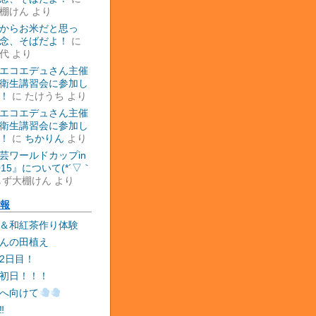
棚けん
より
からお米だと思っ
念、そばだよ！
に
代
より
エコエデュさん主催
衛生講習会に参加し
！
に
たけうち
より
エコエデュさん主催
衛生講習会に参加し
！
に
ちかりん
より
芸ワールドカップin
015』について(*´▽｀
しず大棚けん
より
報
＆和紅茶作り体験
んの田植え
2日目！
初日！！！
へ向けて
‼