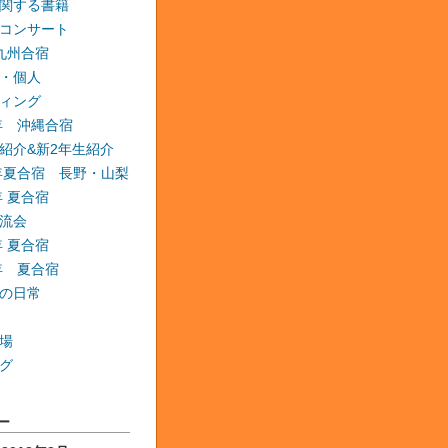
関する書籍
コンサート
 九州合宿
・個人
ィング
6年 沖縄合宿
紹介&新2年生紹介
6年夏合宿 長野・山梨
年 夏合宿
流会
年 夏合宿
9年 夏合宿
の日常
場
グ
ー