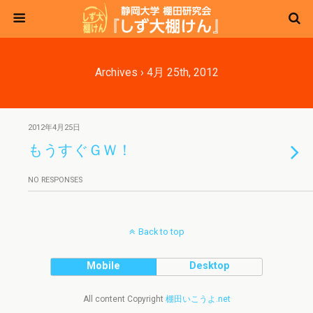
Archives › 4月 25th, 2012
2012年4月25日
もうすぐＧＷ！
NO RESPONSES
Back to top
Mobile
Desktop
All content Copyright
棚田いこうよ.net