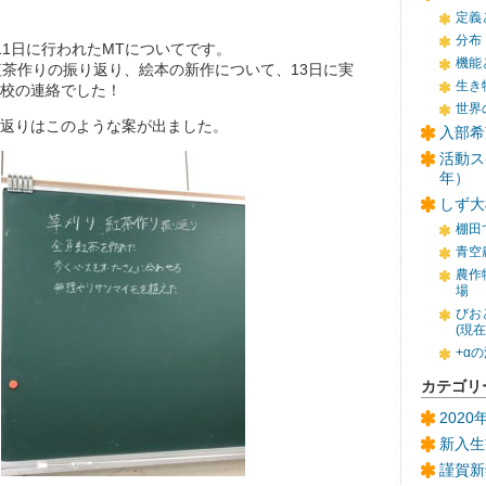
定義
分布
11日に行われたMTについてです。
機能
紅茶作りの振り返り、絵本の新作について、13日に実
生き
校の連絡でした！
世界
返りはこのような案が出ました。
入部希
活動ス
年）
しず大
棚田
青空
農作
場
びお
(現
+α
カテゴリ
202
新入生
謹賀新