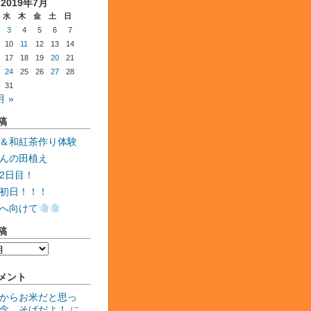
2019年7月
水
木
金
土
日
3
4
5
6
7
10
11
12
13
14
17
18
19
20
21
24
25
26
27
28
31
月 »
稿
＆和紅茶作り体験
んの田植え
2日目！
初日！！！
へ向けて
稿
メント
からお米だと思っ
念、そばだよ！
に