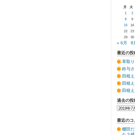
月
火
1
2
8
9
15
16
22
23
29
30
« 6月
8
最近の投
草取り
鈴与さ
田植え
田植え
田植え
過去の投
過
去
の
最近のコ
投
稿
棚田だ
た？残