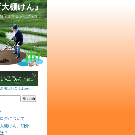
ず大棚けん』
お伝えするブログです。
 棚田いこうよ.net
s
ログについて
大棚けん」紹介
は？