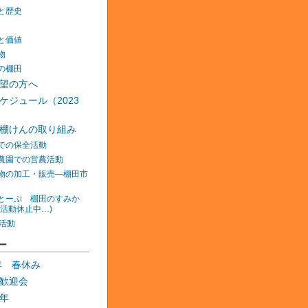
と歴史
と価値
物
の棚田
望の方へ
ケジュール（2023
棚けんの取り組み
での保全活動
農園での営農活動
物の加工・販売―棚田市
とーぷ 棚田のすみか
在活動休止中…)
の活動
ー
0年 春休み
歓迎会
年