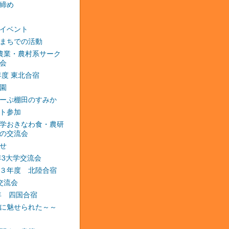
締め
イベント
まちでの活動
農業・農村系サーク
会
2年度 東北合宿
園
ーぷ棚田のすみか
ト参加
学おきなわ食・農研
の交流会
せ
3年3大学交流会
３年度 北陸合宿
交流会
4年 四国合宿
に魅せられた～～