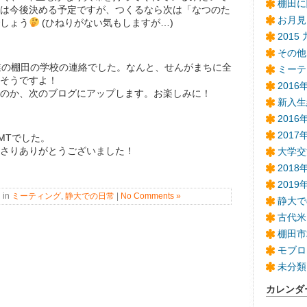
棚田に
は今後決める予定ですが、つくるなら次は「なつのた
お月見
しょう
(ひねりがない気もしますが…)
2015
その他
業の棚田の学校の連絡でした。なんと、せんがまちに全
ミーテ
そうですよ！
201
のか、次のブログにアップします。お楽しみに！
新入生
201
2017
MTでした。
さりありがとうございました！
大学交
2018
201
 in
ミーティング
,
静大での日常
|
No Comments »
静大で
古代米
棚田市
モブロ
未分類
カレンダ