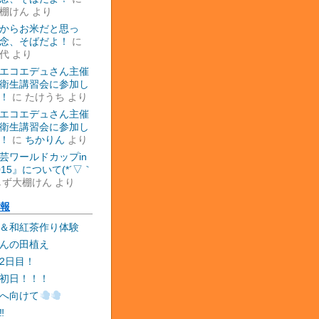
棚けん
より
からお米だと思っ
念、そばだよ！
に
代
より
エコエデュさん主催
衛生講習会に参加し
！
に
たけうち
より
エコエデュさん主催
衛生講習会に参加し
！
に
ちかりん
より
芸ワールドカップin
015』について(*´▽｀
しず大棚けん
より
報
＆和紅茶作り体験
んの田植え
2日目！
初日！！！
へ向けて
‼