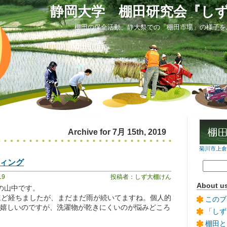
静岡大学 棚田研究会『し
棚田の保全活動、静大祭での「棚田市場」の様子を
Archive for 7月 15th, 2019
菊川市上倉沢
ティング
19
投稿者：しず大棚けん
About u
の山中です。
ほど経ちましたが、まだまだ雨が続いてますね。個人的
このブ
嬉しいのですが、洗濯物が乾きにくいのが悩みどころ
「しず
棚田と