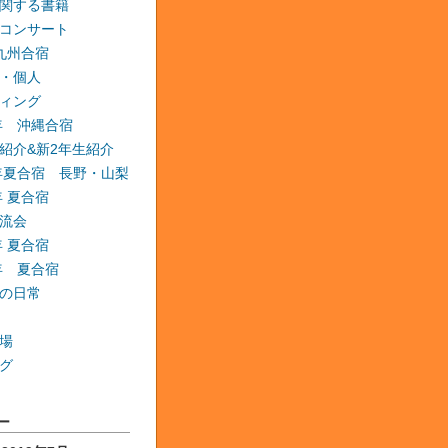
関する書籍
コンサート
 九州合宿
・個人
ィング
6年 沖縄合宿
紹介&新2年生紹介
6年夏合宿 長野・山梨
年 夏合宿
流会
年 夏合宿
9年 夏合宿
の日常
場
グ
ー