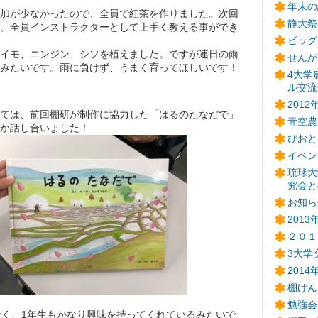
年末の
加が少なかったので、全員で紅茶を作りました。次回
静大祭
、全員インストラクターとして上手く教える事ができ
ビッグ
イモ、ニンジン、シソを植えました。ですが連日の雨
せんが
みたいです。雨に負けず、うまく育ってほしいです！
4大学
ル交流
201
ては、前回棚研が制作に協力した「はるのたなだで」
青空農
か話し合いました！
びおと
イベン
琉球大
究会と
お知ら
201
２０１
3大学
201
棚けん
勉強会
なく、1年生もかなり興味を持ってくれているみたいで