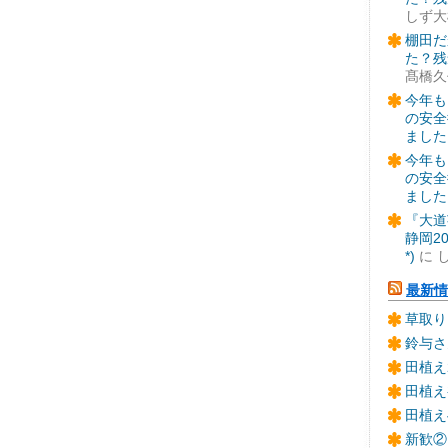
しず大
棚田だ
た？残
髙橋久
今年も
の安全
ました
今年も
の安全
ました
『大道
静岡2
*)
に
最新情
草取り
鈴与さ
田植え
田植え
田植え
新歓②