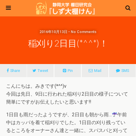
2016年10月13日 • No Comments
稲刈り2日目(*^^*)！
Share
Tweet
Pin
Mail
SMS
こんにちは。みきです(*^^)v
今回は先日、9日に行われた稲刈り2日目の様子について
簡単にですがお伝えしたいと思います‼
1日目も雨だったようですが、2日目も朝から雨…
午前
中はカッパを着て稲刈りでした。1日目の刈り残ってい
るところをオーナーさん達と一緒に、スパスパと刈って