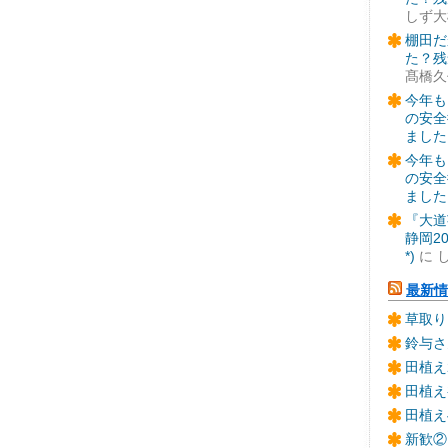
しず大
棚田だ
た？残
髙橋久
今年も
の安全
ました
今年も
の安全
ました
『大道
静岡2
*)
に
最新情
草取り
鈴与さ
田植え
田植え
田植え
新歓②