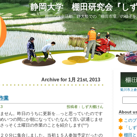
静岡大学 棚田研究会『し
棚田の保全活動、静大祭での「棚田市場」の様子を
Archive for 1月 21st, 2013
菊川市上倉沢
作業
13
投稿者：しず大棚けん
About u
ません。昨日のうちに更新を…っと思っていたのです
めいつの間にか朝になっていたなんて言い訳通じませ
このブ
さっそく土曜日の作業のことを紹介します(^^)
「しず
棚田と
２０分に集合しました。当初１５人参加予定だったの