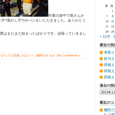
月
火
1
作業の途中で堀さんか
7
8
き芋?蒸かし芋?)やパンをいただきました。ありがとう
14
15
21
22
28
29
業はまだまだ始まったばかりです。頑張っていきまし
« 12月
最近の投
草取り
がまちでの活動
,
びおとーぷ棚田のすみか
|
No Comments »
鈴与さ
田植え
田植え
田植え
過去の投
過
去
の
最近のコ
投
稿
棚田だ
た？残