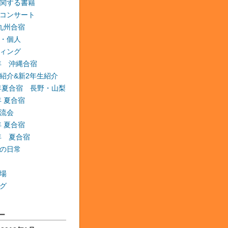
関する書籍
コンサート
 九州合宿
・個人
ィング
6年 沖縄合宿
紹介&新2年生紹介
6年夏合宿 長野・山梨
年 夏合宿
流会
年 夏合宿
9年 夏合宿
の日常
場
グ
ー