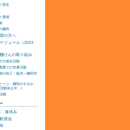
と歴史
と価値
物
の棚田
望の方へ
ケジュール（2023
棚けんの取り組み
での保全活動
農園での営農活動
物の加工・販売―棚田市
とーぷ 棚田のすみか
在活動休止中…)
の活動
ー
0年 春休み
歓迎会
年