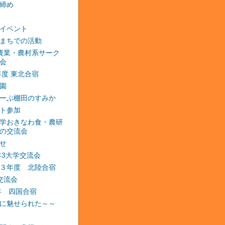
締め
イベント
まちでの活動
農業・農村系サーク
会
2年度 東北合宿
園
ーぷ棚田のすみか
ト参加
学おきなわ食・農研
の交流会
せ
3年3大学交流会
３年度 北陸合宿
交流会
4年 四国合宿
に魅せられた～～