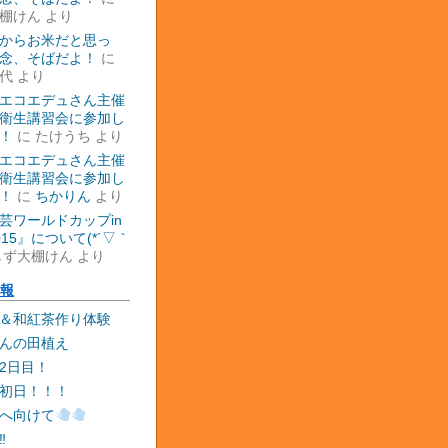
棚けん
より
からお米だと思っ
念、そばだよ！
に
代
より
エコエデュさん主催
衛生講習会に参加し
！
に
たけうち
より
エコエデュさん主催
衛生講習会に参加し
！
に
ちかりん
より
芸ワールドカップin
015』について(*´▽｀
しず大棚けん
より
報
＆和紅茶作り体験
んの田植え
2日目！
初日！！！
へ向けて
‼