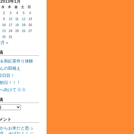
2013年1月
水
木
金
土
日
2
3
4
5
6
9
10
11
12
13
16
17
18
19
20
23
24
25
26
27
30
31
2月 »
稿
＆和紅茶作り体験
んの田植え
2日目！
初日！！！
へ向けて
稿
メント
からお米だと思っ
念、そばだよ！
に