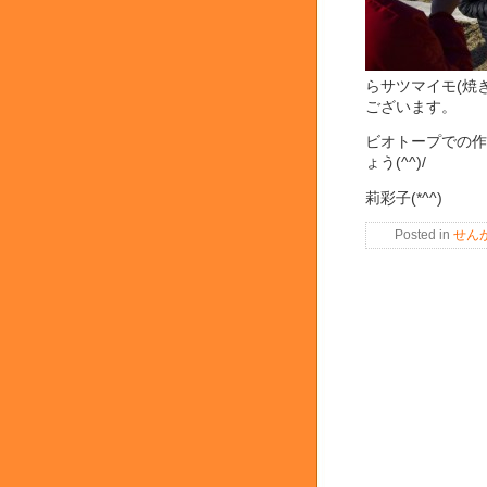
らサツマイモ(焼
ございます。
ビオトープでの作
ょう(^^)/
莉彩子(*^^)
Posted in
せん