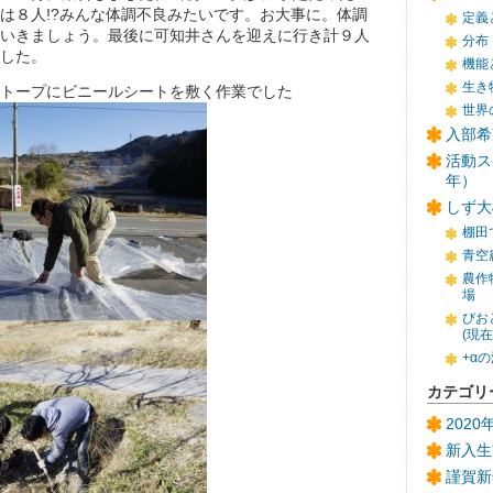
は８人!?みんな体調不良みたいです。お大事に。体調
定義
いきましょう。最後に可知井さんを迎えに行き計９人
分布
した。
機能
生き
トープにビニールシートを敷く作業でした
世界
入部希
活動ス
年）
しず大
棚田
青空
農作
場
びお
(現
+α
カテゴリ
202
新入生
謹賀新