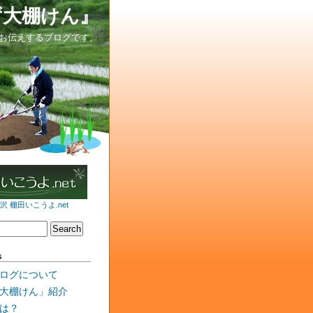
ず大棚けん』
お伝えするブログです。
 棚田いこうよ.net
s
ログについて
大棚けん」紹介
は？