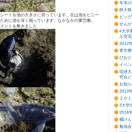
年末の
静大祭
シートを池の大きさに切っています。左は池をビニー
ビッグ
ために池を深く掘っています。なかなかの重労働。
せんが
メントを敷きました
4大学
ル交流
201
青空農
びおと
イベン
琉球大
究会と
お知ら
201
２０１
3大学
201
棚けん
勉強会