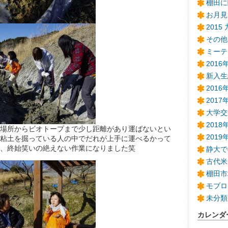
棚田に
お月見
2015
その他
ミーテ
201
新入生
201
2017
大学交
2018
場所からビオトープまで少し距離があり運ばないとい
201
粘土を掘っている人の中でだれが上手に運べるかって
、終始笑いの絶えない作業になりました笑
静大で
古代米
棚田市
モブロ
未分類
カレンダ