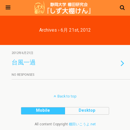
Archives › 6月 21st, 2012
2012年6月21日
台風一過
NO RESPONSES
Back to top
Mobile
Desktop
All content Copyright
棚田いこうよ.net