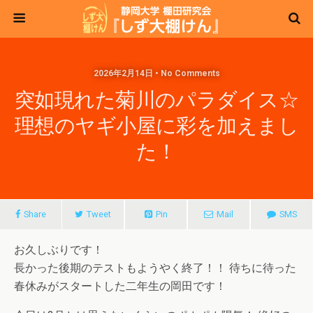
2026年2月14日 • No Comments
突如現れた菊川のパラダイス☆
理想のヤギ小屋に彩を加えまし
た！
Share
Tweet
Pin
Mail
SMS
お久しぶりです！
長かった後期のテストもようやく終了！！ 待ちに待った
春休みがスタートした二年生の岡田です！