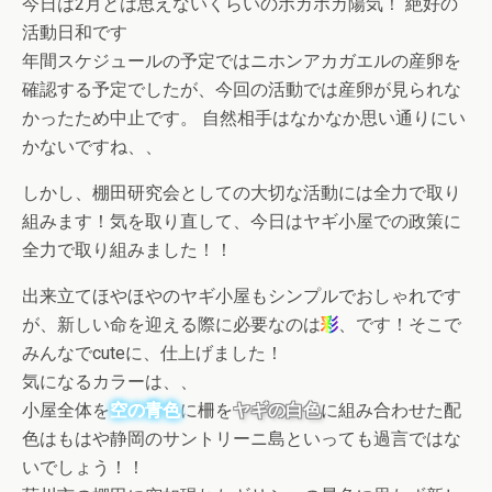
今日は2月とは思えないくらいのポカポカ陽気！ 絶好の
活動日和です
年間スケジュールの予定ではニホンアカガエルの産卵を
確認する予定でしたが、今回の活動では産卵が見られな
かったため中止です。 自然相手はなかなか思い通りにい
かないですね、、
しかし、棚田研究会としての大切な活動には全力で取り
組みます！気を取り直して、今日はヤギ小屋での政策に
全力で取り組みました！！
出来立てほやほやのヤギ小屋もシンプルでおしゃれです
が、新しい命を迎える際に必要なのは
彩
、です！そこで
みんなでcuteに、仕上げました！
気になるカラーは、、
小屋全体を
空の青色
に柵を
ヤギの白色
に組み合わせた配
色はもはや静岡のサントリーニ島といっても過言ではな
いでしょう！！