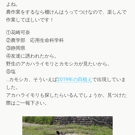
よね。
農作業をするなら棚けんはうってつけなので、楽しんで
作業してほしいです！
①花崎可奈
②農学部 応用生命科学科
③静岡県
④友達に誘われたから。
野生のアカハライモリとカモシカが見たいから。
⑤塩
…カモシカ、そういえば
2019年の田植え
で出現していま
した。
アカハライモリも探したらいるんでしょうか。見つけた
際はご一報下さい。