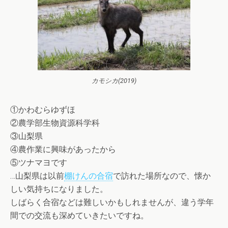
カモシカ(2019)
①かわむらゆずほ
②農学部生物資源科学科
③山梨県
④農作業に興味があったから
⑤ツナマヨです
…山梨県は以前
棚けんの合宿
で訪れた場所なので、懐か
しい気持ちになりました。
しばらく合宿などは難しいかもしれませんが、違う学年
間での交流も深めていきたいですね。