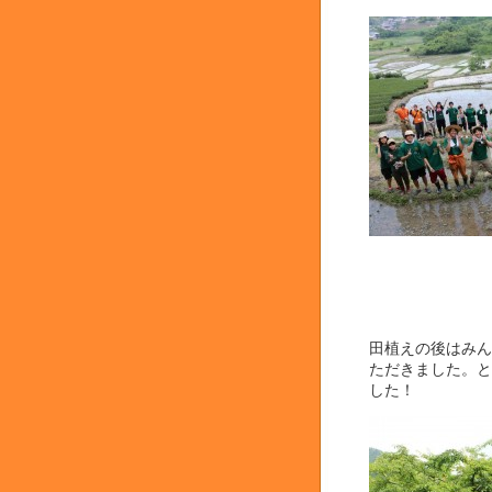
田植えの後はみん
ただきました。と
した！