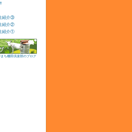
‼
生紹介③
生紹介②
生紹介①
がまち棚田倶楽部のブログ