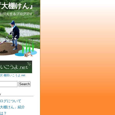
ず大棚けん』
お伝えするブログです。
 棚田いこうよ.net
s
ログについて
大棚けん」紹介
は？