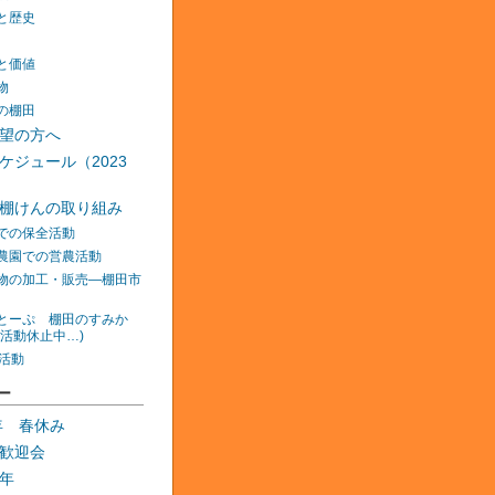
と歴史
と価値
物
の棚田
望の方へ
ケジュール（2023
棚けんの取り組み
での保全活動
農園での営農活動
物の加工・販売―棚田市
とーぷ 棚田のすみか
在活動休止中…)
の活動
ー
0年 春休み
歓迎会
年