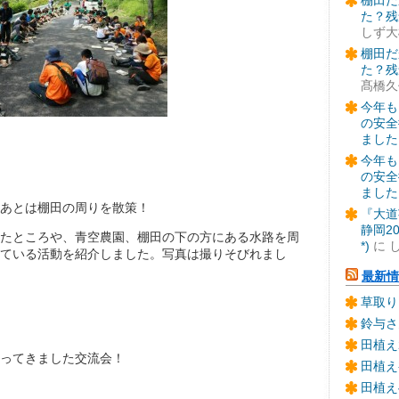
棚田だ
た？残
しず大
棚田だ
た？残
髙橋久
今年も
の安全
ました
今年も
の安全
ました
あとは棚田の周りを散策！
『大道
静岡2
たところや、青空農園、棚田の下の方にある水路を周
*)
に
ている活動を紹介しました。写真は撮りそびれまし
最新情
草取り
鈴与さ
田植え
ってきました交流会！
田植え
田植え