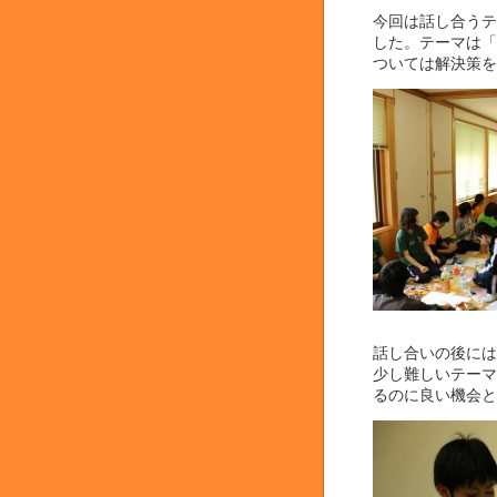
今回は話し合うテ
した。テーマは「
ついては解決策を
話し合いの後には
少し難しいテーマ
るのに良い機会と