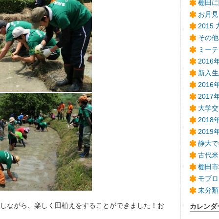
棚田に
お月見
2015
その他
ミーテ
201
新入生
201
2017
大学交
2018
201
静大で
古代米
棚田市
モブロ
未分類
しながら、楽しく田植えをすることができました！お
カレンダ