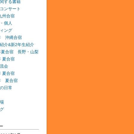
関する書籍
コンサート
 九州合宿
・個人
ィング
6年 沖縄合宿
紹介&新2年生紹介
6年夏合宿 長野・山梨
年 夏合宿
流会
年 夏合宿
9年 夏合宿
の日常
場
グ
ー