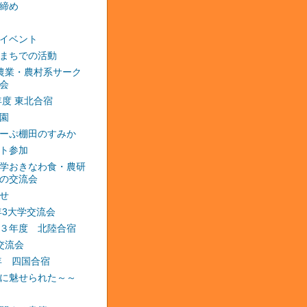
締め
イベント
まちでの活動
農業・農村系サーク
会
2年度 東北合宿
園
ーぷ棚田のすみか
ト参加
学おきなわ食・農研
の交流会
せ
3年3大学交流会
３年度 北陸合宿
交流会
4年 四国合宿
に魅せられた～～