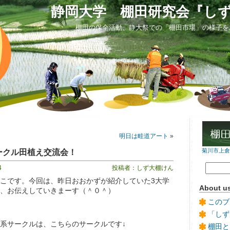
静岡大学 棚田研究会『し
棚田の保全活動、静大祭での「棚田市場」の様子を
）
明日は畦道アート
»
ークル田植え交流会！
菊川市上倉沢
4
投稿者：しず大棚けん
こです。今回は、昨日おおかずが紹介していた3大学
About u
、お伝えしていきまーす（＾０＾）
このブ
「しず
系サークルは、こちらのサークルです↓
棚田と