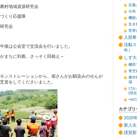
定義
農村地域資源研究会
分布
づくり応援隊
機能
生き
研究会
世界
入部希
活動ス
午後は公会堂で交流会を行いました。
年）
がまちに到着。さっそく田植え～
しず大
棚田
青空
モンストレーションから。堀さんがお馴染みのせんが
農作
芝居をしてくださいました。
場
びお
(現
+α
カテゴリ
202
新入生
謹賀新