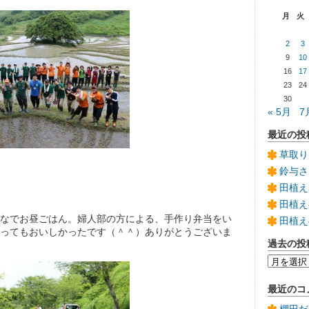
月
火
2
3
9
10
16
17
23
24
30
« 5月
7
最近の投
草取り
鈴与さ
田植え
田植え
なでお昼ごはん。婦人部の方による、手作り弁当をい
田植え
ってもおいしかったです（＾＾）ありがとうございま
過去の投
過
去
の
最近のコ
投
稿