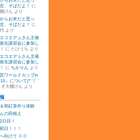
からお米だと思っ
念、そばだよ！
に
棚けん
より
からお米だと思っ
念、そばだよ！
に
代
より
エコエデュさん主催
衛生講習会に参加し
！
に
たけうち
より
エコエデュさん主催
衛生講習会に参加し
！
に
ちかりん
より
芸ワールドカップin
015』について(*´▽｀
しず大棚けん
より
報
＆和紅茶作り体験
んの田植え
2日目！
初日！！！
へ向けて