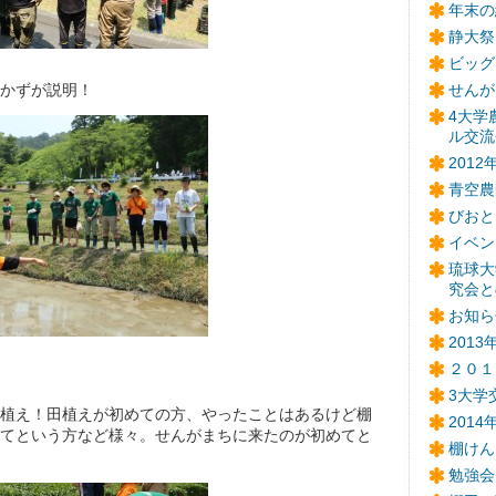
年末の
静大祭
ビッグ
かずが説明！
せんが
4大学
ル交流
201
青空農
びおと
イベン
琉球大
究会と
お知ら
201
２０１
3大学
植え！田植えが初めての方、やったことはあるけど棚
201
てという方など様々。せんがまちに来たのが初めてと
棚けん
勉強会