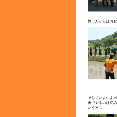
棚けんからはおお
そしていよいよ田
田でやるのは初め
いう方も。