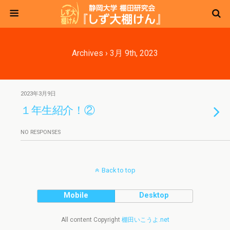
Archives › 3月 9th, 2023
2023年3月9日
１年生紹介！②
NO RESPONSES
Back to top
Mobile
Desktop
All content Copyright
棚田いこうよ.net