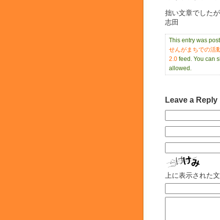
拙い文章でしたが
志田
This entry was pos
せんがまちでの活
2.0
feed. You can sk
allowed.
Leave a Reply
上に表示された文