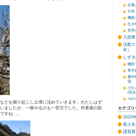
定義
分布
機能
生き
世界
入部希
活動ス
年）
しず大
棚田
青空
農作
場
びお
(現
+α
などを掘り起こし土壌に沈めていきます。わたしはず
いましたが、一株やるのも一苦労でした。作業後の筋
カテゴリ
ですね…。
202
新入生
謹賀新