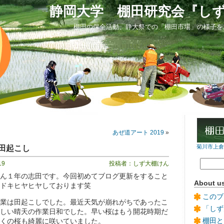
静岡大学 棚田研究会『し
棚田の保全活動、静大祭での「棚田市場」の様子を
あぜ道アート 2019
»
田起こし
菊川市上倉沢
19
投稿者：しず大棚けん
ん１年の志田です。今回初めてブログ更新をすること
About u
ドキヒヤヒヤしております笑
このブ
業は田起こしでした。最近天気が崩れがちであったこ
「しず
しい晴天の作業日和でした。早い桜はもう開花時期だ
棚田と
くの桜も綺麗に咲いていました。