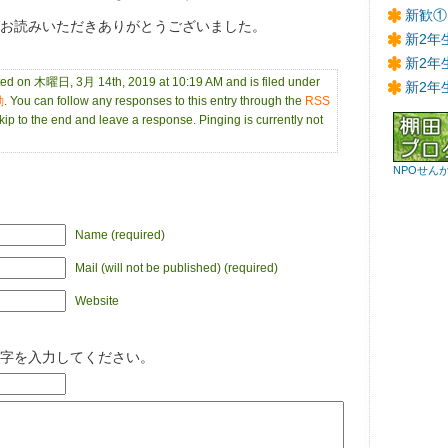
新歓①
お読みいただきありがとうございました。
新2年
新2年
ted on 木曜日, 3月 14th, 2019 at 10:19 AM and is filed under
新2年
動
. You can follow any responses to this entry through the
RSS
ip to the end and leave a response. Pinging is currently not
NPOせん
Name (required)
Mail (will not be published) (required)
Website
字を入力してください。