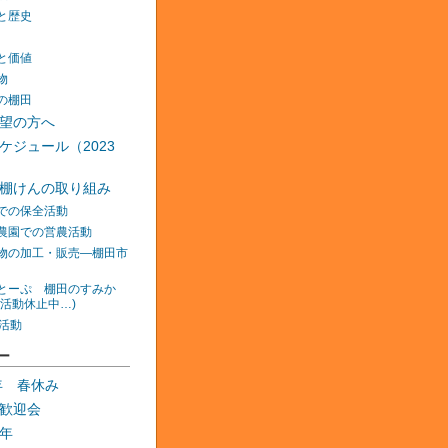
と歴史
と価値
物
の棚田
望の方へ
ケジュール（2023
棚けんの取り組み
での保全活動
農園での営農活動
物の加工・販売―棚田市
とーぷ 棚田のすみか
在活動休止中…)
の活動
ー
0年 春休み
歓迎会
年