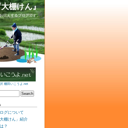
ず大棚けん』
お伝えするブログです。
 棚田いこうよ.net
s
ログについて
大棚けん」紹介
は？