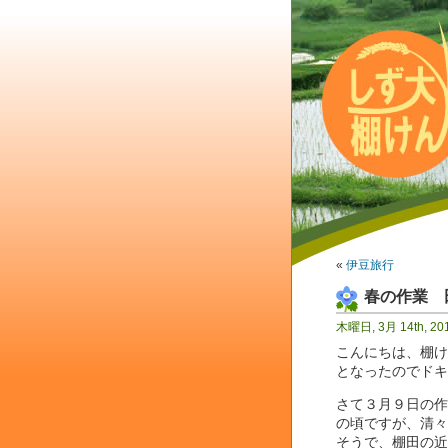
«
伊豆旅行
春の作業 
木曜日, 3月 14th, 20
こんにちは、棚け
となったのでドキ
さて３月９日の作
の頃ですが、清々
そうで、棚田の近