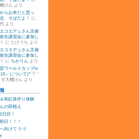
棚けん
より
からお米だと思っ
念、そばだよ！
に
代
より
エコエデュさん主催
衛生講習会に参加し
！
に
たけうち
より
エコエデュさん主催
衛生講習会に参加し
！
に
ちかりん
より
芸ワールドカップin
015』について(*´▽｀
しず大棚けん
より
報
＆和紅茶作り体験
んの田植え
2日目！
初日！！！
へ向けて
‼