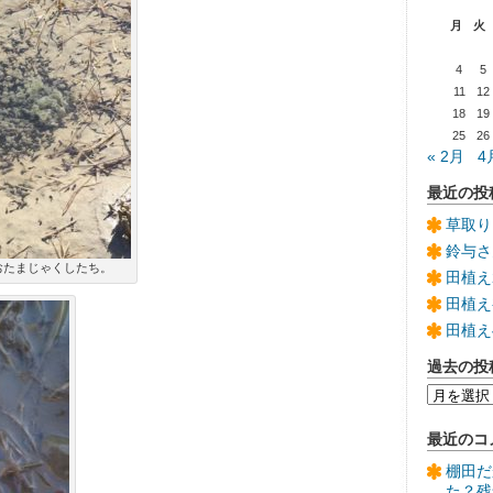
月
火
4
5
11
12
18
19
25
26
« 2月
4
最近の投
草取り
鈴与さ
たまじゃくしたち。
田植え
田植え
田植え
過去の投
過
去
の
最近のコ
投
稿
棚田だ
た？残