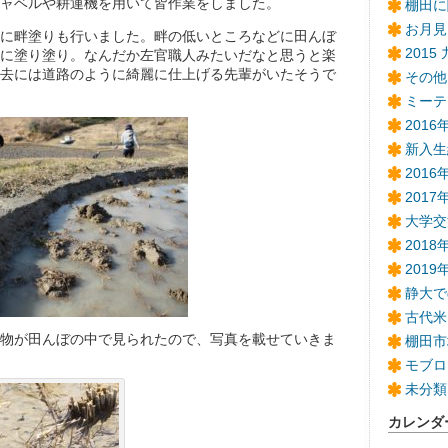
ャベルや耕運機を用いて皆作業をしました。
棚田に
お月見
に畔塗りも行いました。畔の低いところなどに田んぼ
2015
に塗り塗り。なんだか左官職人みたいだなと思うと楽
去には道路のように綺麗に仕上げる先輩がいたそうで
その他
ミーテ
201
新入生
201
2017
大学交
2018
201
静大で
古代米
物が田んぼの中で見られたので、写真を載せていきま
棚田市
モブロ
未分類
カレンダ