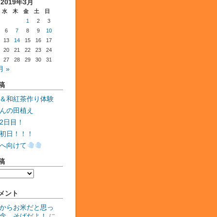
2019年3月
水
木
金
土
日
1
2
3
6
7
8
9
10
13
14
15
16
17
20
21
22
23
24
27
28
29
30
31
月 »
稿
＆和紅茶作り体験
んの田植え
2日目！
初日！！！
へ向けて
稿
メント
からお米だと思っ
念、そばだよ！
に