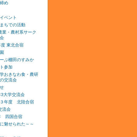
締め
イベント
まちでの活動
農業・農村系サーク
会
2年度 東北合宿
園
ーぷ棚田のすみか
ト参加
学おきなわ食・農研
の交流会
せ
3年3大学交流会
３年度 北陸合宿
交流会
4年 四国合宿
に魅せられた～～