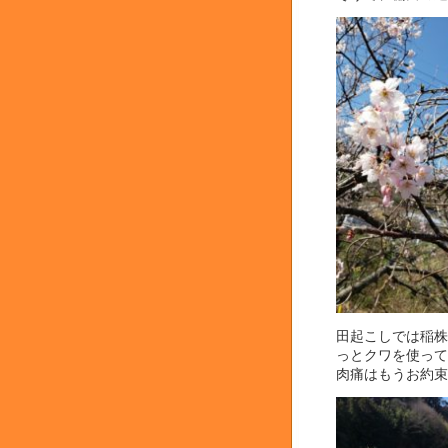
田起こしでは稲株
っとクワを使って
肉痛はもうお約束