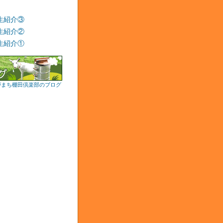
生紹介③
生紹介②
生紹介①
がまち棚田倶楽部のブログ