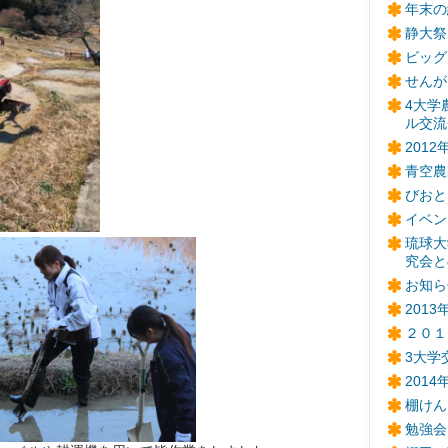
年末の
静大祭
ビッグ
せんが
4大学
ル交流
201
青空農
びおと
イベン
琉球大
究会と
お知ら
201
２０１
3大学
201
棚けん
勉強会