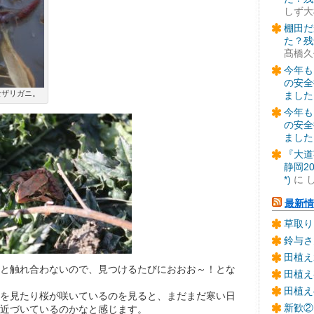
しず大
棚田だ
た？残
髙橋久
今年も
の安全
ザリガニ。
ました
今年も
の安全
ました
『大道
静岡2
*)
に
最新情
草取り
鈴与さ
田植え
と触れ合わないので、見つけるたびにおおお～！とな
田植え
田植え
を見たり桜が咲いているのを見ると、まだまだ寒い日
新歓②
近づいているのかなと感じます。