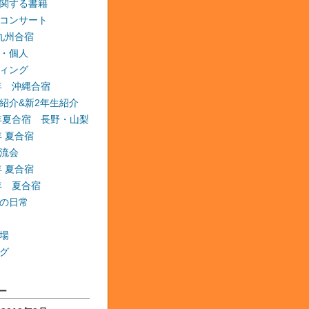
関する書籍
コンサート
 九州合宿
・個人
ィング
6年 沖縄合宿
紹介&新2年生紹介
6年夏合宿 長野・山梨
年 夏合宿
流会
年 夏合宿
9年 夏合宿
の日常
場
グ
ー