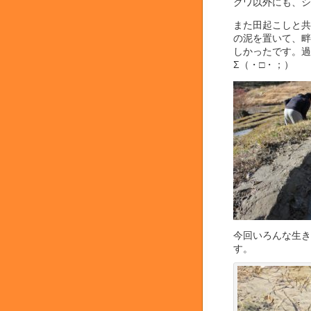
クワ以外にも、シ
また田起こしと共
の泥を置いて、畔
しかったです。過
Σ（・□・；）
今回いろんな生き
す。