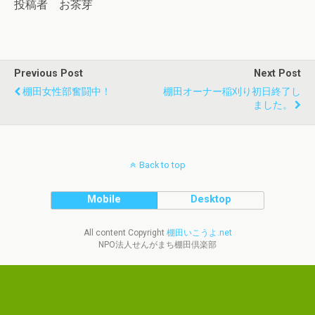
投稿者 お茶芽
Previous Post
Next Post
棚田女性部奮闘中！
棚田オーナー稲刈り初日終了し
ました。
Back to top
Mobile
Desktop
All content Copyright
棚田いこうよ.net
NPO法人せんがまち棚田倶楽部