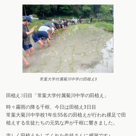
常葉大学付属菊川中学の田植え3
田植え3日目「常葉大学付属菊川中学の田植え」
時々霧雨の降る千框、今日は田植え3日目
常葉大菊川中学校1年生55名の田植えが行われ裸足で田
植えする生徒たちの元気な声が千框に響きました。
楽しく田植えをしてくれた生徒さんに感謝です♪