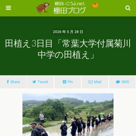
2026 年 5 月 28 日
田植え3日目「常葉大学付属菊川
中学の田植え」
Share
Tweet
Pin
Mail
SMS