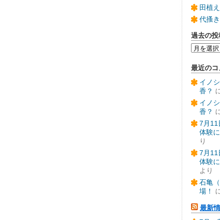
田植え
代搔き
過去の投
過
去
の
最近のコ
投
稿
イノシ
香？
イノシ
香？
7月1
体験に
り
7月1
体験に
より
石亀（
場！
最新