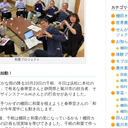
カテゴリ
棚田オ
世界農
せんが
ジェク
お知ら
棚田
体験プ
和栗プロジェクト
モブロ
農作業
ト始動！
田植
梅雨
暖かな雨の降る10月23日の千框、今日は浜松に本社の
稲刈
イ」で有名な春華堂さんと静岡県と菊川市の担当者、そ
草花・
デザインスクール㈱さんとの打合せがありました。
棚田
し手つかずの棚田に和栗を植えようと春華堂さんの「和
棚田
」が今年度中にも動き出します。
棚田
田んぼ
後、千框は棚田と和栗の里になっているかも！棚田カ
スの計画も現実味を帯びてきました。千框の和栗で作っ
菊川市