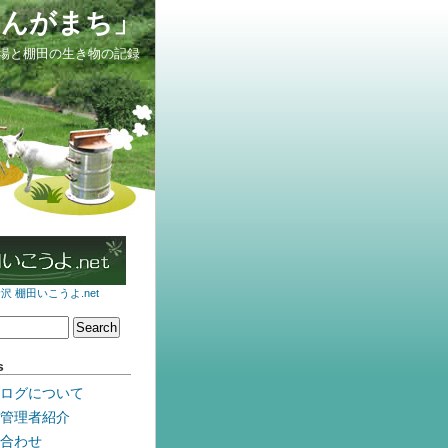
せんがまち」
場と棚田の生き物の記録
 棚田いこうよ.net
s
ログについて
管理者紹介
合わせ