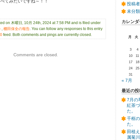
食べてみたいですね～！！
投稿者
未分類
カレンダ
sted on 木曜日, 10月 24th, 2024 at 7:58 PM and is filed under
ト
,
棚田保全の報告
. You can follow any responses to this entry
.0
feed. Both comments and pings are currently closed.
月
火
3
4
Comments are closed.
10
11
17
18
24
25
31
« 7月
最近の投
7月の
紅茶づ
た。
千框の
た。
田植え
属菊川