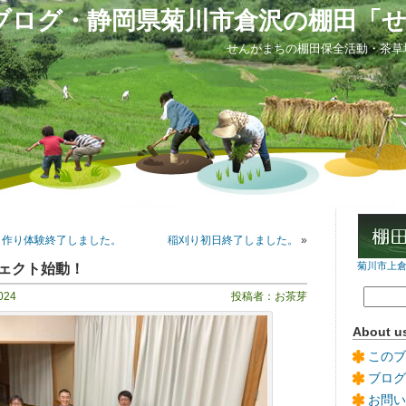
ブログ・静岡県菊川市倉沢の棚田「
せんがまちの棚田保全活動・茶草
イ作り体験終了しました。
稲刈り初日終了しました。
»
ェクト始動！
菊川市上倉沢
024
投稿者：お茶芽
About u
このブ
ブログ
お問い