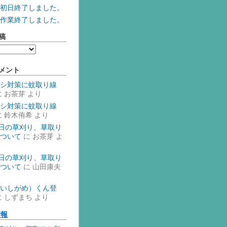
初日終了しました。
作業終了しました。
稿
メント
シ対策に蚊取り線
に
お茶芽
より
シ対策に蚊取り線
に
鈴木侑希
より
1日の草刈り、草取り
ついて
に
お茶芽
よ
1日の草刈り、草取り
ついて
に
山田康夫
いしがめ）くん登
に
しずまち
より
情報