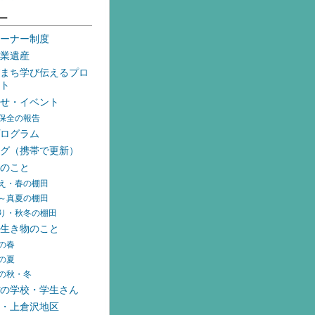
ー
ーナー制度
業遺産
まち学び伝えるプロ
ト
せ・イベント
保全の報告
ログラム
グ（携帯で更新）
のこと
え・春の棚田
～真夏の棚田
り・秋冬の棚田
生き物のこと
の春
の夏
の秋・冬
の学校・学生さん
・上倉沢地区