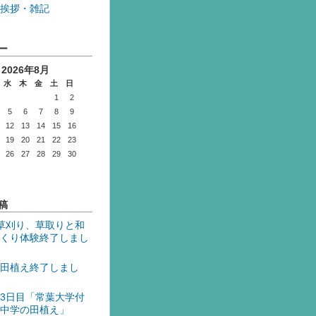
挨拶・雑記
ー
2026年8月
水
木
金
土
日
1
2
5
6
7
8
9
12
13
14
15
16
19
20
21
22
23
26
27
28
29
30
稿
草刈り、草取りと和
くり体験終了しまし
田植え終了しまし
3日目「常葉大学付
中学の田植え」