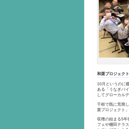
和栗プロジェク
10月というのに
ある「うなぎパ
してグローカル
千框で既に荒廃
栗プロジェクト
収穫の始まる5年
フェや棚田テラ