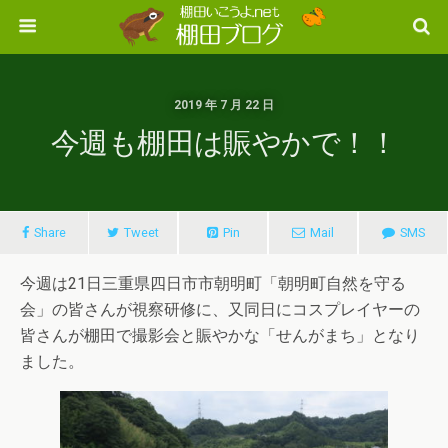
2019 年 7 月 22 日
今週も棚田は賑やかで！！
Share
Tweet
Pin
Mail
SMS
今週は21日三重県四日市市朝明町「朝明町自然を守る
会」の皆さんが視察研修に、又同日にコスプレイヤーの
皆さんが棚田で撮影会と賑やかな「せんがまち」となり
ました。