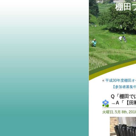
棚田
«
平成30年度棚田
【参加者募集中
Q「棚田で
→A「【田
火曜日, 5月 8th, 201