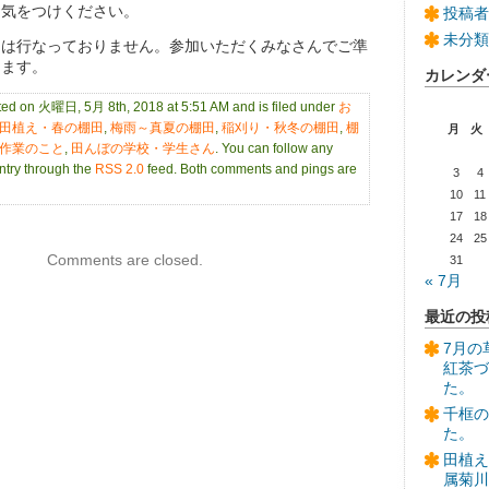
お気をつけください。
投稿者
未分類
しは行なっておりません。参加いただくみなさんでご準
します。
カレンダ
sted on 火曜日, 5月 8th, 2018 at 5:51 AM and is filed under
お
田植え・春の棚田
,
梅雨～真夏の棚田
,
稲刈り・秋冬の棚田
,
棚
月
火
作業のこと
,
田んぼの学校・学生さん
. You can follow any
entry through the
RSS 2.0
feed. Both comments and pings are
3
4
10
11
17
18
24
25
Comments are closed.
31
« 7月
最近の投
7月の
紅茶づ
た。
千框の
た。
田植え
属菊川