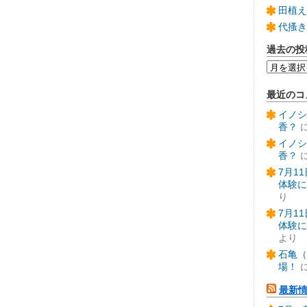
田植え
代搔き
過去の投
過
去
の
最近のコ
投
稿
イノシ
香？
イノシ
香？
7月1
体験に
り
7月1
体験に
より
石亀（
場！
最新