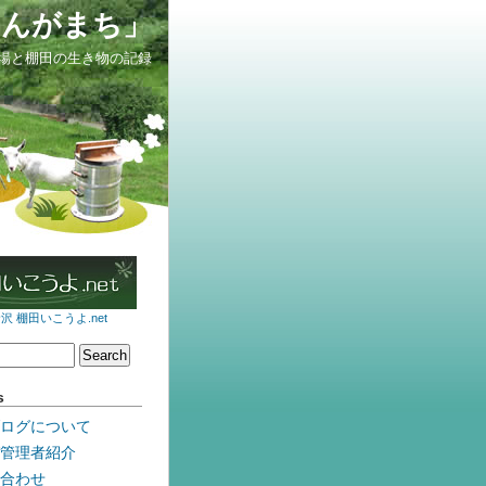
せんがまち」
場と棚田の生き物の記録
 棚田いこうよ.net
s
ログについて
管理者紹介
合わせ