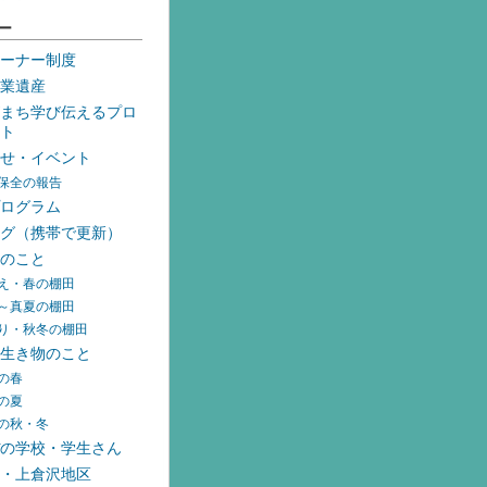
ー
ーナー制度
業遺産
まち学び伝えるプロ
ト
せ・イベント
保全の報告
ログラム
グ（携帯で更新）
のこと
え・春の棚田
～真夏の棚田
り・秋冬の棚田
生き物のこと
の春
の夏
の秋・冬
の学校・学生さん
・上倉沢地区