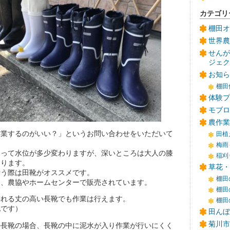
カテゴリ
棚田オ
世界農
せんが
ジェク
お知ら
棚田
体験プ
モブロ
農作業
作業するのがいい？」というお問い合わせをいただいて
田植
梅雨
よって水位が多少変わりますが、深いところは大人の膝
稲刈
なります。
草花・
行う際は田靴がオススメです。
棚田
め、農協やホームセンターで販売されています。
棚田
縛れる丈の高い長靴でも作業は行えます。
棚田
靴です）
田んぼ
菊川市
の長靴の場合、長靴の中に泥水が入り作業が行いにくく