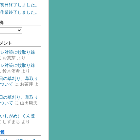
初日終了しました。
作業終了しました。
稿
メント
シ対策に蚊取り線
に
お茶芽
より
シ対策に蚊取り線
に
鈴木侑希
より
1日の草刈り、草取り
ついて
に
お茶芽
よ
1日の草刈り、草取り
ついて
に
山田康夫
いしがめ）くん登
に
しずまち
より
情報