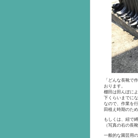
「どんな長靴で
おります。
棚田は田んぼに
下くらいまでに
なので、作業を
田植え時期のた
もしくは、紐で
（写真の右の長
一般的な園芸用