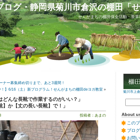
ブログ・静岡県菊川市倉沢の棚田「
せんがまちの棚田保全活動・茶草
オーナー募集締め切りまで、あと3週間！
！】6/16（土）新プログラム！せんがまちの棚田deヨガ教室
»
菊川市上倉沢
はどんな長靴で作業するのがいい？」
靴】か【丈の長い長靴】で！」
About u
8
投稿者：あまの
このブ
ブログ
お問い