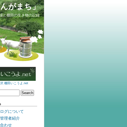
せんがまち」
場と棚田の生き物の記録
 棚田いこうよ.net
s
ログについて
管理者紹介
合わせ