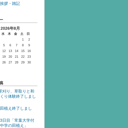
挨拶・雑記
ー
2026年8月
水
木
金
土
日
1
2
5
6
7
8
9
12
13
14
15
16
19
20
21
22
23
26
27
28
29
30
稿
草刈り、草取りと和
くり体験終了しまし
田植え終了しまし
3日目「常葉大学付
中学の田植え」