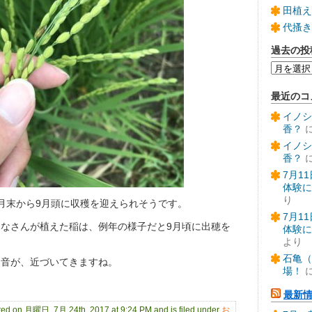
田植え
代搔き
過去の投
過
去
の
最近のコ
投
稿
イノシ
香？
イノシ
香？
7月1
体験に
り
月末から9月頭に収穫を迎えられそうです。
7月1
なさんが植えた稲は、例年の様子だと9月頃に出穂を
体験に
より
石亀（
足音が、近づいてきますね。
場！
最新
sted on 月曜日, 7月 24th, 2017 at 9:24 PM and is filed under
お