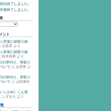
初日終了しました。
作業終了しました。
稿
メント
シ対策に蚊取り線
に
お茶芽
より
シ対策に蚊取り線
に
鈴木侑希
より
1日の草刈り、草取り
ついて
に
お茶芽
よ
1日の草刈り、草取り
ついて
に
山田康夫
いしがめ）くん登
に
しずまち
より
情報