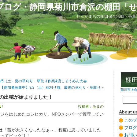
ブログ・静岡県菊川市倉沢の棚田「
せんがまちの棚田保全活動・茶草
8/5（土）夏の草刈り・草取り作業&流しそうめん大会
【参加者募集中】9/2（土）稲刈り前、最後の草刈り・草取り
»
菊川市上倉沢
の出穂が始まりました！
17
投稿者：あまの
About u
ジをはじめたコシヒカリ。NPOメンバーで管理してい
このブ
ブログ
は「苗が大きくなったなぁ～」程度に思っていました
お問い
行ってビックリ！