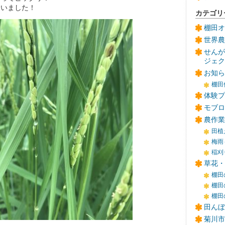
ていました！
カテゴリ
棚田オ
世界農
せんが
ジェク
お知ら
棚田
体験プ
モブロ
農作業
田植
梅雨
稲刈
草花・
棚田
棚田
棚田
田んぼ
菊川市