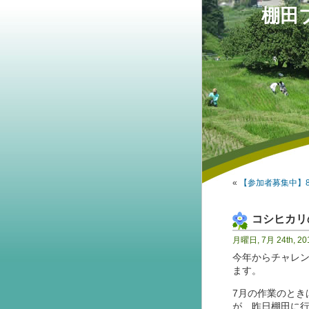
棚田
«
【参加者募集中】
コシヒカリ
月曜日, 7月 24th, 20
今年からチャレン
ます。
7月の作業のとき
が、昨日棚田に