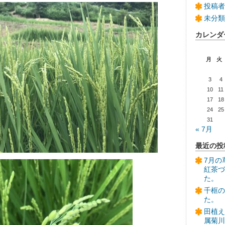
投稿者
未分類
カレンダ
月
火
3
4
10
11
17
18
24
25
31
« 7月
最近の投
7月の
紅茶づ
た。
千框の
た。
田植え
属菊川