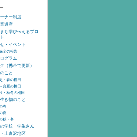
ー
ーナー制度
業遺産
まち学び伝えるプロ
ト
せ・イベント
保全の報告
ログラム
グ（携帯で更新）
のこと
え・春の棚田
～真夏の棚田
り・秋冬の棚田
生き物のこと
の春
の夏
の秋・冬
の学校・学生さん
・上倉沢地区