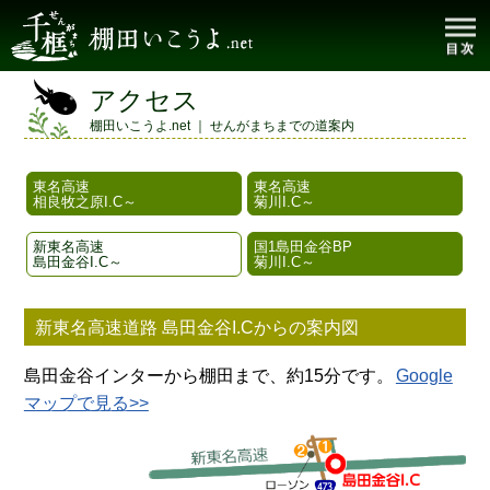
アクセス
棚田いこうよ.net ｜ せんがまちまでの道案内
東名高速
東名高速
相良牧之原I.C～
菊川I.C～
新東名高速
国1島田金谷BP
島田金谷I.C～
菊川I.C～
新東名高速道路 島田金谷I.Cからの案内図
島田金谷インターから棚田まで、約15分です。
Google
マップで見る>>